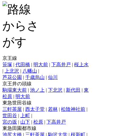
京王線
笹塚
|
代田橋
|
明大前
|
下高井戸
|
桜上水
|
上北沢
|
八幡山
|
芦花公園
|
千歳烏山
|
仙川
京王井の頭線
駒場東大前
|
池ノ上
|
下北沢
|
新代田
|
東
松原
|
明大前
東急世田谷線
三軒茶屋
|
西太子堂
|
若林
|
松陰神社前
|
世田谷
|
上町
|
宮の坂
|
山下
|
松原
|
下高井戸
東急田園都市線
池尻大橋
|
三軒茶屋
|
駒沢大学
|
桜新町
|