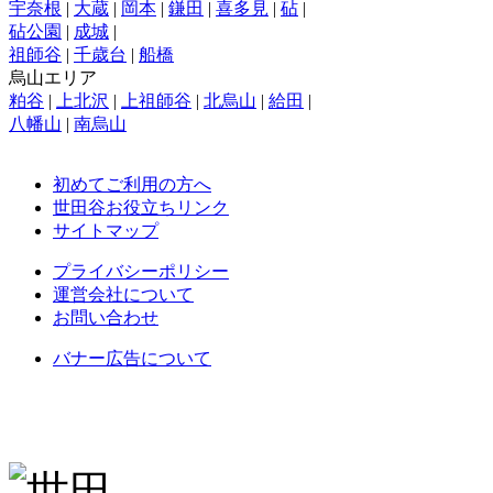
宇奈根
|
大蔵
|
岡本
|
鎌田
|
喜多見
|
砧
|
砧公園
|
成城
|
祖師谷
|
千歳台
|
船橋
烏山エリア
粕谷
|
上北沢
|
上祖師谷
|
北烏山
|
給田
|
八幡山
|
南烏山
初めてご利用の方へ
世田谷お役立ちリンク
サイトマップ
プライバシーポリシー
運営会社について
お問い合わせ
バナー広告について