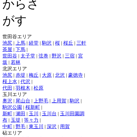
世田谷エリア
池尻
|
上馬
|
経堂
|
駒沢
|
桜
|
桜丘
|
三軒
茶屋
|
下馬
|
世田谷
|
太子堂
|
弦巻
|
野沢
|
三宿
|
宮
坂
|
若林
北沢エリア
池尻
|
赤堤
|
梅丘
|
大原
|
北沢
|
豪徳寺
|
桜上水
|
代沢
|
代田
|
羽根木
|
松原
玉川エリア
奥沢
|
尾山台
|
上野毛
|
上用賀
|
駒沢
|
駒沢公園
|
桜新町
|
新町
|
瀬田
|
玉川
|
玉川台
|
玉川田園調
布
|
玉堤
|
等々力
|
中町
|
野毛
|
東玉川
|
深沢
|
用賀
砧エリア