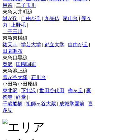
用賀
|
二子玉川
東急大井町線
緑が丘
|
自由が丘
|
九品仏
|
尾山台
|
等々
力
|
上野毛
|
二子玉川
東急東横線
祐天寺
|
学芸大学
|
都立大学
|
自由が丘
|
田園調布
東急目黒線
奥沢
|
田園調布
東急池上線
雪が谷大塚
|
石川台
小田急小田原線
東北沢
|
下北沢
|
世田谷代田
|
梅ヶ丘
|
豪
徳寺
|
経堂
|
千歳船橋
|
祖師ヶ谷大蔵
|
成城学園前
|
喜
多見