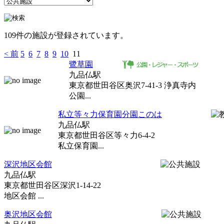
109件の施設が登録されています。
< 前
5
6
7
8
9
10
11
鷺草園
九品仏駅
東京都世田谷区奥沢7-41-3 浄真寺内
公園...
私立等々力保育園分園このは
九品仏駅
東京都世田谷区等々力6-4-2
私立保育園...
深沢地区会館
九品仏駅
東京都世田谷区深沢1-14-22
地区会館 ...
奥沢地区会館