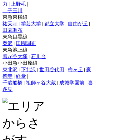
力
|
上野毛
|
二子玉川
東急東横線
祐天寺
|
学芸大学
|
都立大学
|
自由が丘
|
田園調布
東急目黒線
奥沢
|
田園調布
東急池上線
雪が谷大塚
|
石川台
小田急小田原線
東北沢
|
下北沢
|
世田谷代田
|
梅ヶ丘
|
豪
徳寺
|
経堂
|
千歳船橋
|
祖師ヶ谷大蔵
|
成城学園前
|
喜
多見