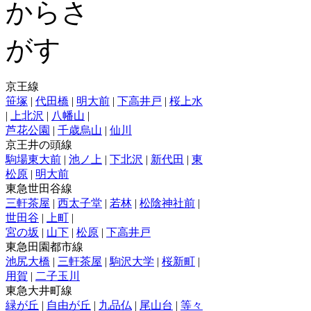
京王線
笹塚
|
代田橋
|
明大前
|
下高井戸
|
桜上水
|
上北沢
|
八幡山
|
芦花公園
|
千歳烏山
|
仙川
京王井の頭線
駒場東大前
|
池ノ上
|
下北沢
|
新代田
|
東
松原
|
明大前
東急世田谷線
三軒茶屋
|
西太子堂
|
若林
|
松陰神社前
|
世田谷
|
上町
|
宮の坂
|
山下
|
松原
|
下高井戸
東急田園都市線
池尻大橋
|
三軒茶屋
|
駒沢大学
|
桜新町
|
用賀
|
二子玉川
東急大井町線
緑が丘
|
自由が丘
|
九品仏
|
尾山台
|
等々