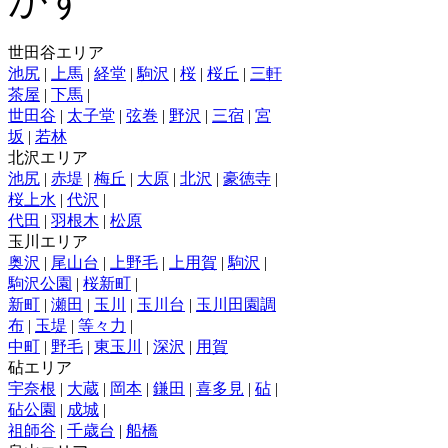
世田谷エリア
池尻
|
上馬
|
経堂
|
駒沢
|
桜
|
桜丘
|
三軒
茶屋
|
下馬
|
世田谷
|
太子堂
|
弦巻
|
野沢
|
三宿
|
宮
坂
|
若林
北沢エリア
池尻
|
赤堤
|
梅丘
|
大原
|
北沢
|
豪徳寺
|
桜上水
|
代沢
|
代田
|
羽根木
|
松原
玉川エリア
奥沢
|
尾山台
|
上野毛
|
上用賀
|
駒沢
|
駒沢公園
|
桜新町
|
新町
|
瀬田
|
玉川
|
玉川台
|
玉川田園調
布
|
玉堤
|
等々力
|
中町
|
野毛
|
東玉川
|
深沢
|
用賀
砧エリア
宇奈根
|
大蔵
|
岡本
|
鎌田
|
喜多見
|
砧
|
砧公園
|
成城
|
祖師谷
|
千歳台
|
船橋