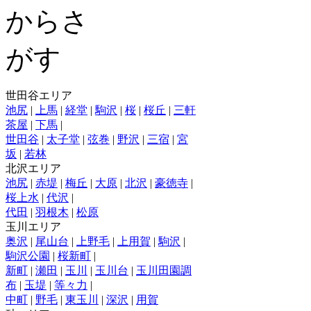
世田谷エリア
池尻
|
上馬
|
経堂
|
駒沢
|
桜
|
桜丘
|
三軒
茶屋
|
下馬
|
世田谷
|
太子堂
|
弦巻
|
野沢
|
三宿
|
宮
坂
|
若林
北沢エリア
池尻
|
赤堤
|
梅丘
|
大原
|
北沢
|
豪徳寺
|
桜上水
|
代沢
|
代田
|
羽根木
|
松原
玉川エリア
奥沢
|
尾山台
|
上野毛
|
上用賀
|
駒沢
|
駒沢公園
|
桜新町
|
新町
|
瀬田
|
玉川
|
玉川台
|
玉川田園調
布
|
玉堤
|
等々力
|
中町
|
野毛
|
東玉川
|
深沢
|
用賀