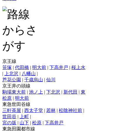
京王線
笹塚
|
代田橋
|
明大前
|
下高井戸
|
桜上水
|
上北沢
|
八幡山
|
芦花公園
|
千歳烏山
|
仙川
京王井の頭線
駒場東大前
|
池ノ上
|
下北沢
|
新代田
|
東
松原
|
明大前
東急世田谷線
三軒茶屋
|
西太子堂
|
若林
|
松陰神社前
|
世田谷
|
上町
|
宮の坂
|
山下
|
松原
|
下高井戸
東急田園都市線