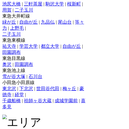
池尻大橋
|
三軒茶屋
|
駒沢大学
|
桜新町
|
用賀
|
二子玉川
東急大井町線
緑が丘
|
自由が丘
|
九品仏
|
尾山台
|
等々
力
|
上野毛
|
二子玉川
東急東横線
祐天寺
|
学芸大学
|
都立大学
|
自由が丘
|
田園調布
東急目黒線
奥沢
|
田園調布
東急池上線
雪が谷大塚
|
石川台
小田急小田原線
東北沢
|
下北沢
|
世田谷代田
|
梅ヶ丘
|
豪
徳寺
|
経堂
|
千歳船橋
|
祖師ヶ谷大蔵
|
成城学園前
|
喜
多見