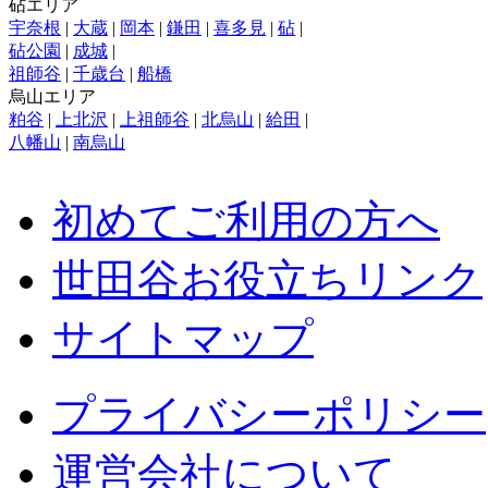
砧エリア
宇奈根
|
大蔵
|
岡本
|
鎌田
|
喜多見
|
砧
|
砧公園
|
成城
|
祖師谷
|
千歳台
|
船橋
烏山エリア
粕谷
|
上北沢
|
上祖師谷
|
北烏山
|
給田
|
八幡山
|
南烏山
初めてご利用の方へ
世田谷お役立ちリンク
サイトマップ
プライバシーポリシー
運営会社について