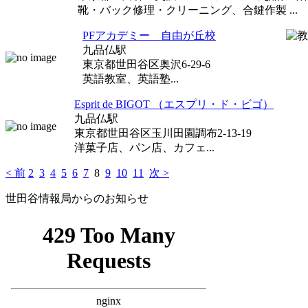
靴・バック修理・クリーニング、合鍵作製 ...
PFアカデミー 自由が丘校
九品仏駅
東京都世田谷区奥沢6-29-6
英語教室、英語塾...
Esprit de BIGOT （エスプリ・ド・ビゴ）
九品仏駅
東京都世田谷区玉川田園調布2-13-19
洋菓子店、パン店、カフェ...
< 前
2
3
4
5
6
7
8
9
10
11
次 >
世田谷情報局からのお知らせ