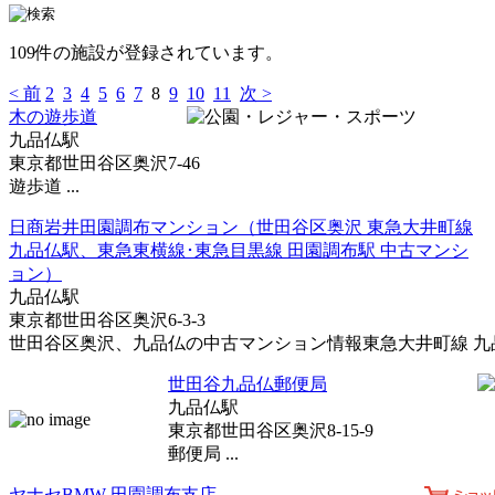
109件の施設が登録されています。
< 前
2
3
4
5
6
7
8
9
10
11
次 >
木の遊歩道
九品仏駅
東京都世田谷区奥沢7-46
遊歩道 ...
日商岩井田園調布マンション（世田谷区奥沢 東急大井町線
九品仏駅、東急東横線･東急目黒線 田園調布駅 中古マンシ
ョン）
九品仏駅
東京都世田谷区奥沢6-3-3
世田谷区奥沢、九品仏の中古マンション情報東急大井町線 九品仏
世田谷九品仏郵便局
九品仏駅
東京都世田谷区奥沢8-15-9
郵便局 ...
ヤナセBMW 田園調布支店