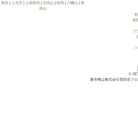
粕谷
|
上北沢
|
上祖師谷
|
北烏山
|
給田
|
八幡山
|
南
烏山
初
世
プ
バ
© S
著作権は株式会社世田谷フロ