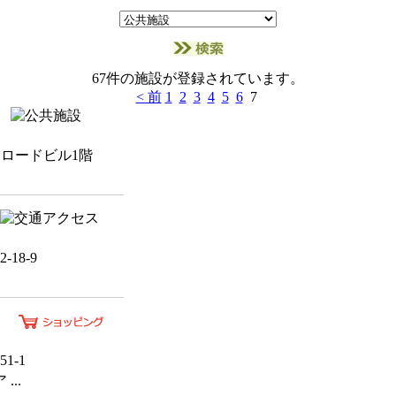
67件の施設が登録されています。
< 前
1
2
3
4
5
6
7
ルクロードビル1階
18-9
1-1
..