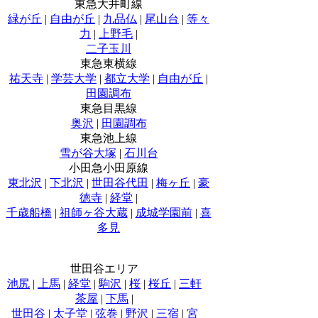
東急大井町線
緑が丘
|
自由が丘
|
九品仏
|
尾山台
|
等々
力
|
上野毛
|
二子玉川
東急東横線
祐天寺
|
学芸大学
|
都立大学
|
自由が丘
|
田園調布
東急目黒線
奥沢
|
田園調布
東急池上線
雪が谷大塚
|
石川台
小田急小田原線
東北沢
|
下北沢
|
世田谷代田
|
梅ヶ丘
|
豪
徳寺
|
経堂
|
千歳船橋
|
祖師ヶ谷大蔵
|
成城学園前
|
喜
多見
世田谷エリア
池尻
|
上馬
|
経堂
|
駒沢
|
桜
|
桜丘
|
三軒
茶屋
|
下馬
|
世田谷
|
太子堂
|
弦巻
|
野沢
|
三宿
|
宮