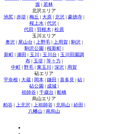
坂
|
若林
北沢エリア
池尻
|
赤堤
|
梅丘
|
大原
|
北沢
|
豪徳寺
|
桜上水
|
代沢
|
代田
|
羽根木
|
松原
玉川エリア
奥沢
|
尾山台
|
上野毛
|
上用賀
|
駒沢
|
駒沢公園
|
桜新町
|
新町
|
瀬田
|
玉川
|
玉川台
|
玉川田園調
布
|
玉堤
|
等々力
|
中町
|
野毛
|
東玉川
|
深沢
|
用賀
砧エリア
宇奈根
|
大蔵
|
岡本
|
鎌田
|
喜多見
|
砧
|
砧公園
|
成城
|
祖師谷
|
千歳台
|
船橋
烏山エリア
粕谷
|
上北沢
|
上祖師谷
|
北烏山
|
給田
|
八幡山
|
南烏山