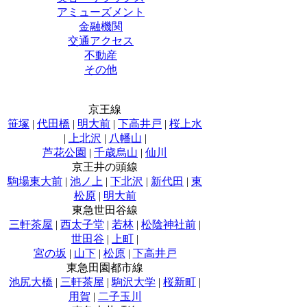
アミューズメント
金融機関
交通アクセス
不動産
その他
京王線
笹塚
|
代田橋
|
明大前
|
下高井戸
|
桜上水
|
上北沢
|
八幡山
|
芦花公園
|
千歳烏山
|
仙川
京王井の頭線
駒場東大前
|
池ノ上
|
下北沢
|
新代田
|
東
松原
|
明大前
東急世田谷線
三軒茶屋
|
西太子堂
|
若林
|
松陰神社前
|
世田谷
|
上町
|
宮の坂
|
山下
|
松原
|
下高井戸
東急田園都市線
池尻大橋
|
三軒茶屋
|
駒沢大学
|
桜新町
|
用賀
|
二子玉川