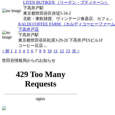
LITEN BUTIKEN （リーテン・ブティケーン）
下高井戸駅
東京都世田谷区赤堤5-34-2
北欧・東欧雑貨、ヴィンテージ食器店、カフェ...
KALDI COFFEE FARM （カルディコーヒーファ
下高井戸店
下高井戸駅
東京都世田谷区松原3-29-20 下高井戸ESビル1F
コーヒー豆店 ...
< 前
1
2
3
4
5
6
7
8
9
10
11
12
13
次 >
世田谷情報局からのお知らせ