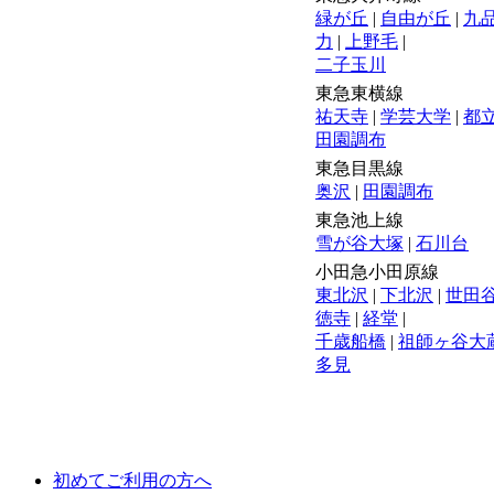
緑が丘
|
自由が丘
|
九
力
|
上野毛
|
二子玉川
東急東横線
祐天寺
|
学芸大学
|
都
田園調布
東急目黒線
奥沢
|
田園調布
東急池上線
雪が谷大塚
|
石川台
小田急小田原線
東北沢
|
下北沢
|
世田
徳寺
|
経堂
|
千歳船橋
|
祖師ヶ谷大
多見
初めてご利用の方へ