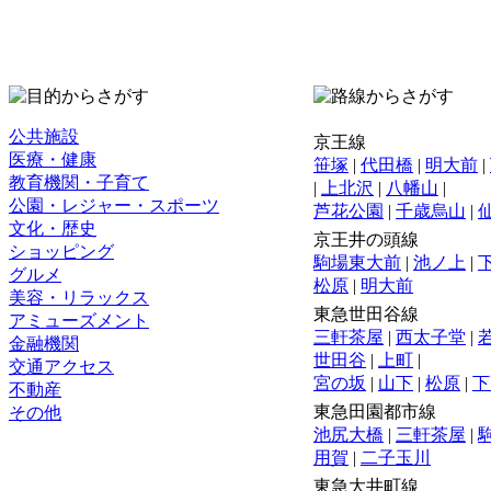
公共施設
京王線
医療・健康
笹塚
|
代田橋
|
明大前
|
教育機関・子育て
|
上北沢
|
八幡山
|
公園・レジャー・スポーツ
芦花公園
|
千歳烏山
|
文化・歴史
京王井の頭線
ショッピング
駒場東大前
|
池ノ上
|
グルメ
松原
|
明大前
美容・リラックス
東急世田谷線
アミューズメント
三軒茶屋
|
西太子堂
|
金融機関
世田谷
|
上町
|
交通アクセス
宮の坂
|
山下
|
松原
|
下
不動産
東急田園都市線
その他
池尻大橋
|
三軒茶屋
|
用賀
|
二子玉川
東急大井町線