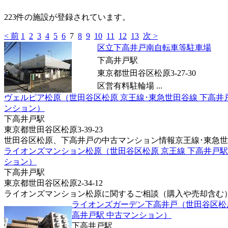
223件の施設が登録されています。
< 前
1
2
3
4
5
6
7
8
9
10
11
12
13
次 >
区立下高井戸南自転車等駐車場
下高井戸駅
東京都世田谷区松原3-27-30
区営有料駐輪場 ...
ヴェルピア松原（世田谷区松原 京王線･東急世田谷線 下高井
ンション）
下高井戸駅
東京都世田谷区松原3-39-23
世田谷区松原、下高井戸の中古マンション情報京王線･東急世田谷
ライオンズマンション松原（世田谷区松原 京王線 下高井戸駅
ション）
下高井戸駅
東京都世田谷区松原2-34-12
ライオンズマンション松原に関するご相談（購入や売却含む）は
ライオンズガーデン下高井戸（世田谷区松原
高井戸駅 中古マンション）
下高井戸駅