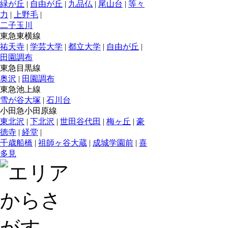
緑が丘
|
自由が丘
|
九品仏
|
尾山台
|
等々
力
|
上野毛
|
二子玉川
東急東横線
祐天寺
|
学芸大学
|
都立大学
|
自由が丘
|
田園調布
東急目黒線
奥沢
|
田園調布
東急池上線
雪が谷大塚
|
石川台
小田急小田原線
東北沢
|
下北沢
|
世田谷代田
|
梅ヶ丘
|
豪
徳寺
|
経堂
|
千歳船橋
|
祖師ヶ谷大蔵
|
成城学園前
|
喜
多見