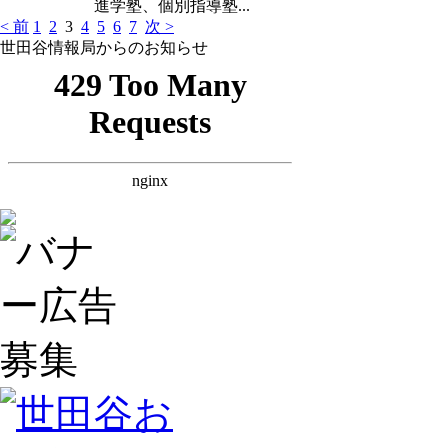
進学塾、個別指導塾...
< 前
1
2
3
4
5
6
7
次 >
世田谷情報局からのお知らせ