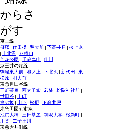
京王線
笹塚
|
代田橋
|
明大前
|
下高井戸
|
桜上水
|
上北沢
|
八幡山
|
芦花公園
|
千歳烏山
|
仙川
京王井の頭線
駒場東大前
|
池ノ上
|
下北沢
|
新代田
|
東
松原
|
明大前
東急世田谷線
三軒茶屋
|
西太子堂
|
若林
|
松陰神社前
|
世田谷
|
上町
|
宮の坂
|
山下
|
松原
|
下高井戸
東急田園都市線
池尻大橋
|
三軒茶屋
|
駒沢大学
|
桜新町
|
用賀
|
二子玉川
東急大井町線