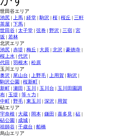
世田谷エリア
池尻
|
上馬
|
経堂
|
駒沢
|
桜
|
桜丘
|
三軒
茶屋
|
下馬
|
世田谷
|
太子堂
|
弦巻
|
野沢
|
三宿
|
宮
坂
|
若林
北沢エリア
池尻
|
赤堤
|
梅丘
|
大原
|
北沢
|
豪徳寺
|
桜上水
|
代沢
|
代田
|
羽根木
|
松原
玉川エリア
奥沢
|
尾山台
|
上野毛
|
上用賀
|
駒沢
|
駒沢公園
|
桜新町
|
新町
|
瀬田
|
玉川
|
玉川台
|
玉川田園調
布
|
玉堤
|
等々力
|
中町
|
野毛
|
東玉川
|
深沢
|
用賀
砧エリア
宇奈根
|
大蔵
|
岡本
|
鎌田
|
喜多見
|
砧
|
砧公園
|
成城
|
祖師谷
|
千歳台
|
船橋
烏山エリア