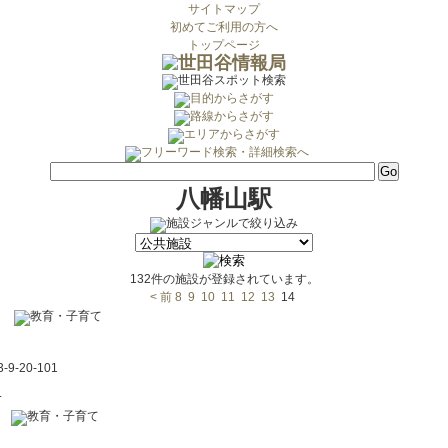
サイトマップ
初めてご利用の方へ
トップページ
八幡山駅
132件の施設が登録されています。
< 前
8
9
10
11
12
13
14
-20-101
.