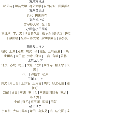
東急東横線
祐天寺
|
学芸大学
|
都立大学
|
自由が丘
|
田園調布
東急目黒線
奥沢
|
田園調布
東急池上線
雪が谷大塚
|
石川台
小田急小田原線
東北沢
|
下北沢
|
世田谷代田
|
梅ヶ丘
|
豪徳寺
|
経堂
|
千歳船橋
|
祖師ヶ谷大蔵
|
成城学園前
|
喜多見
世田谷エリア
池尻
|
上馬
|
経堂
|
駒沢
|
桜
|
桜丘
|
三軒茶屋
|
下馬
|
世田谷
|
太子堂
|
弦巻
|
野沢
|
三宿
|
宮坂
|
若林
北沢エリア
池尻
|
赤堤
|
梅丘
|
大原
|
北沢
|
豪徳寺
|
桜上水
|
代
沢
|
代田
|
羽根木
|
松原
玉川エリア
奥沢
|
尾山台
|
上野毛
|
上用賀
|
駒沢
|
駒沢公園
|
桜
新町
|
新町
|
瀬田
|
玉川
|
玉川台
|
玉川田園調布
|
玉堤
|
等々力
|
中町
|
野毛
|
東玉川
|
深沢
|
用賀
砧エリア
宇奈根
|
大蔵
|
岡本
|
鎌田
|
喜多見
|
砧
|
砧公園
|
成