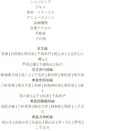
ショッピング
グルメ
美容・リラックス
アミューズメント
金融機関
交通アクセス
不動産
その他
京王線
笹塚
|
代田橋
|
明大前
|
下高井戸
|
桜上水
|
上北沢
|
八
幡山
|
芦花公園
|
千歳烏山
|
仙川
京王井の頭線
駒場東大前
|
池ノ上
|
下北沢
|
新代田
|
東松原
|
明大前
東急世田谷線
三軒茶屋
|
西太子堂
|
若林
|
松陰神社前
|
世田谷
|
上町
|
宮の坂
|
山下
|
松原
|
下高井戸
東急田園都市線
池尻大橋
|
三軒茶屋
|
駒沢大学
|
桜新町
|
用賀
|
二子玉
川
東急大井町線
緑が丘
|
自由が丘
|
九品仏
|
尾山台
|
等々力
|
上野毛
|
二子玉川