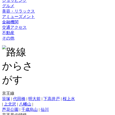
ショッピング
グルメ
美容・リラックス
アミューズメント
金融機関
交通アクセス
不動産
その他
京王線
笹塚
|
代田橋
|
明大前
|
下高井戸
|
桜上水
|
上北沢
|
八幡山
|
芦花公園
|
千歳烏山
|
仙川
京王井の頭線