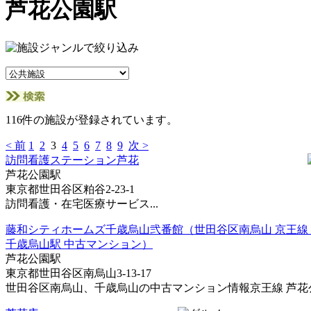
芦花公園駅
116件の施設が登録されています。
< 前
1
2
3
4
5
6
7
8
9
次 >
訪問看護ステーション芦花
芦花公園駅
東京都世田谷区粕谷2-23-1
訪問看護・在宅医療サービス...
藤和シティホームズ千歳烏山弐番館（世田谷区南烏山 京王線 
千歳烏山駅 中古マンション）
芦花公園駅
東京都世田谷区南烏山3-13-17
世田谷区南烏山、千歳烏山の中古マンション情報京王線 芦花公園