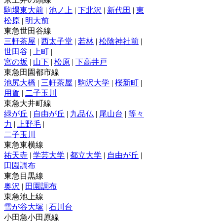
駒場東大前
|
池ノ上
|
下北沢
|
新代田
|
東
松原
|
明大前
東急世田谷線
三軒茶屋
|
西太子堂
|
若林
|
松陰神社前
|
世田谷
|
上町
|
宮の坂
|
山下
|
松原
|
下高井戸
東急田園都市線
池尻大橋
|
三軒茶屋
|
駒沢大学
|
桜新町
|
用賀
|
二子玉川
東急大井町線
緑が丘
|
自由が丘
|
九品仏
|
尾山台
|
等々
力
|
上野毛
|
二子玉川
東急東横線
祐天寺
|
学芸大学
|
都立大学
|
自由が丘
|
田園調布
東急目黒線
奥沢
|
田園調布
東急池上線
雪が谷大塚
|
石川台
小田急小田原線