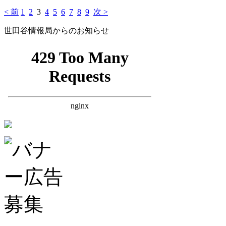
< 前
1
2
3
4
5
6
7
8
9
次 >
世田谷情報局からのお知らせ