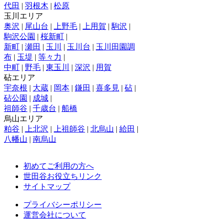
代田
|
羽根木
|
松原
玉川エリア
奥沢
|
尾山台
|
上野毛
|
上用賀
|
駒沢
|
駒沢公園
|
桜新町
|
新町
|
瀬田
|
玉川
|
玉川台
|
玉川田園調
布
|
玉堤
|
等々力
|
中町
|
野毛
|
東玉川
|
深沢
|
用賀
砧エリア
宇奈根
|
大蔵
|
岡本
|
鎌田
|
喜多見
|
砧
|
砧公園
|
成城
|
祖師谷
|
千歳台
|
船橋
烏山エリア
粕谷
|
上北沢
|
上祖師谷
|
北烏山
|
給田
|
八幡山
|
南烏山
初めてご利用の方へ
世田谷お役立ちリンク
サイトマップ
プライバシーポリシー
運営会社について