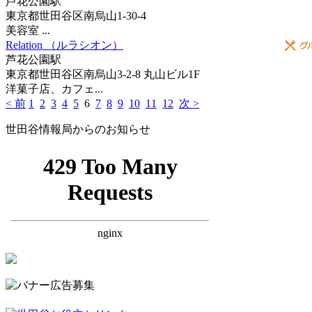
芦花公園駅
東京都世田谷区南烏山1-30-4
美容室 ...
Relation （ルラシオン）
芦花公園駅
東京都世田谷区南烏山3-2-8 丸山ビル1F
洋菓子店、カフェ...
< 前
1
2
3
4
5
6
7
8
9
10
11
12
次 >
世田谷情報局からのお知らせ