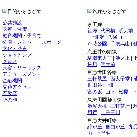
公共施設
京王線
医療・健康
笹塚
|
代田橋
|
明大前
|
教育機関・子育て
|
上北沢
|
八幡山
|
公園・レジャー・スポーツ
芦花公園
|
千歳烏山
|
文化・歴史
京王井の頭線
ショッピング
駒場東大前
|
池ノ上
|
グルメ
松原
|
明大前
美容・リラックス
東急世田谷線
アミューズメント
三軒茶屋
|
西太子堂
|
金融機関
世田谷
|
上町
|
交通アクセス
宮の坂
|
山下
|
松原
|
下
不動産
東急田園都市線
その他
池尻大橋
|
三軒茶屋
|
用賀
|
二子玉川
東急大井町線
緑が丘
|
自由が丘
|
九
力
|
上野毛
|