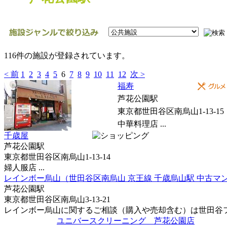
116件の施設が登録されています。
< 前
1
2
3
4
5
6
7
8
9
10
11
12
次 >
福寿
芦花公園駅
東京都世田谷区南烏山1-13-15
中華料理店 ...
千歳屋
芦花公園駅
東京都世田谷区南烏山1-13-14
婦人服店 ...
レインボー烏山（世田谷区南烏山 京王線 千歳烏山駅 中古マ
芦花公園駅
東京都世田谷区南烏山3-13-21
レインボー烏山に関するご相談（購入や売却含む）は世田谷フロ
ユニバースクリーニング 芦花公園店