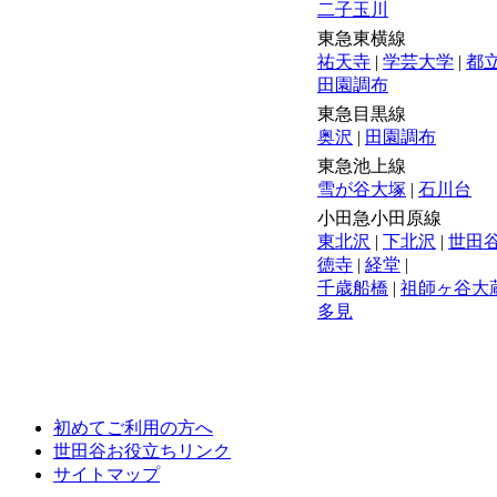
二子玉川
東急東横線
祐天寺
|
学芸大学
|
都
田園調布
東急目黒線
奥沢
|
田園調布
東急池上線
雪が谷大塚
|
石川台
小田急小田原線
東北沢
|
下北沢
|
世田
徳寺
|
経堂
|
千歳船橋
|
祖師ヶ谷大
多見
初めてご利用の方へ
世田谷お役立ちリンク
サイトマップ