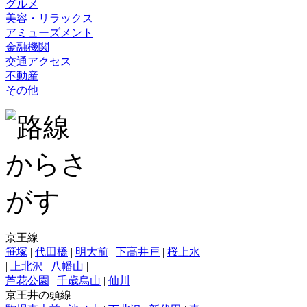
グルメ
美容・リラックス
アミューズメント
金融機関
交通アクセス
不動産
その他
京王線
笹塚
|
代田橋
|
明大前
|
下高井戸
|
桜上水
|
上北沢
|
八幡山
|
芦花公園
|
千歳烏山
|
仙川
京王井の頭線