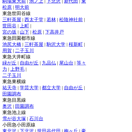
駒場東大前
|
池ノ上
|
下北沢
|
新代田
|
東
松原
|
明大前
東急世田谷線
三軒茶屋
|
西太子堂
|
若林
|
松陰神社前
|
世田谷
|
上町
|
宮の坂
|
山下
|
松原
|
下高井戸
東急田園都市線
池尻大橋
|
三軒茶屋
|
駒沢大学
|
桜新町
|
用賀
|
二子玉川
東急大井町線
緑が丘
|
自由が丘
|
九品仏
|
尾山台
|
等々
力
|
上野毛
|
二子玉川
東急東横線
祐天寺
|
学芸大学
|
都立大学
|
自由が丘
|
田園調布
東急目黒線
奥沢
|
田園調布
東急池上線
雪が谷大塚
|
石川台
小田急小田原線
東北沢
|
下北沢
|
世田谷代田
|
梅ヶ丘
|
豪