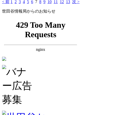
< 前
1
2
3
4
5
6
7
8
9
10
11
12
13
次 >
世田谷情報局からのお知らせ