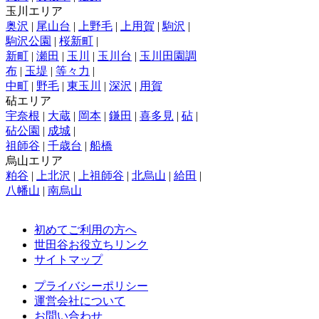
玉川エリア
奥沢
|
尾山台
|
上野毛
|
上用賀
|
駒沢
|
駒沢公園
|
桜新町
|
新町
|
瀬田
|
玉川
|
玉川台
|
玉川田園調
布
|
玉堤
|
等々力
|
中町
|
野毛
|
東玉川
|
深沢
|
用賀
砧エリア
宇奈根
|
大蔵
|
岡本
|
鎌田
|
喜多見
|
砧
|
砧公園
|
成城
|
祖師谷
|
千歳台
|
船橋
烏山エリア
粕谷
|
上北沢
|
上祖師谷
|
北烏山
|
給田
|
八幡山
|
南烏山
初めてご利用の方へ
世田谷お役立ちリンク
サイトマップ
プライバシーポリシー
運営会社について
お問い合わせ