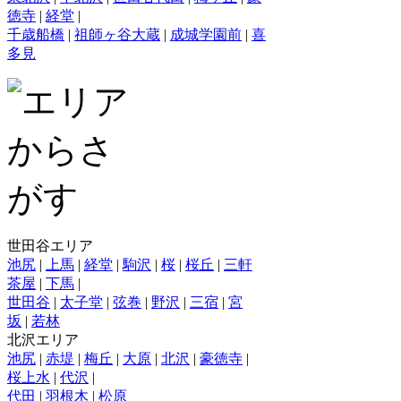
徳寺
|
経堂
|
千歳船橋
|
祖師ヶ谷大蔵
|
成城学園前
|
喜
多見
世田谷エリア
池尻
|
上馬
|
経堂
|
駒沢
|
桜
|
桜丘
|
三軒
茶屋
|
下馬
|
世田谷
|
太子堂
|
弦巻
|
野沢
|
三宿
|
宮
坂
|
若林
北沢エリア
池尻
|
赤堤
|
梅丘
|
大原
|
北沢
|
豪徳寺
|
桜上水
|
代沢
|
代田
|
羽根木
|
松原