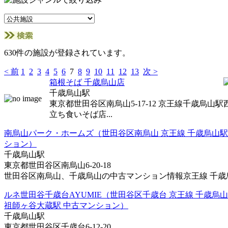
630件の施設が登録されています。
< 前
1
2
3
4
5
6
7
8
9
10
11
12
13
次 >
箱根そば 千歳烏山店
千歳烏山駅
東京都世田谷区南烏山5-17-12 京王線千歳烏山
立ち食いそば店...
南烏山パーク・ホームズ（世田谷区南烏山 京王線 千歳烏山駅
ション）
千歳烏山駅
東京都世田谷区南烏山6-20-18
世田谷区南烏山、千歳烏山の中古マンション情報京王線 千歳烏山
ルネ世田谷千歳台AYUMIE（世田谷区千歳台 京王線 千歳烏
祖師ヶ谷大蔵駅 中古マンション）
千歳烏山駅
東京都世田谷区千歳台6-12-20