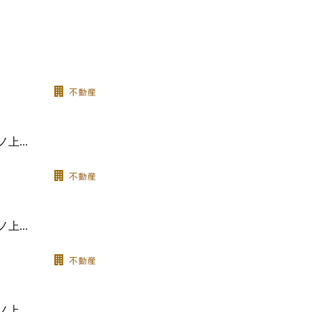
...
...
...