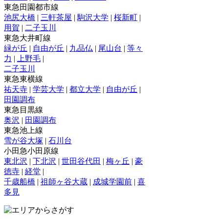
東急田園都市線
池尻大橋
|
三軒茶屋
|
駒沢大学
|
桜新町
|
用賀
|
二子玉川
東急大井町線
緑が丘
|
自由が丘
|
九品仏
|
尾山台
|
等々
力
|
上野毛
|
二子玉川
東急東横線
祐天寺
|
学芸大学
|
都立大学
|
自由が丘
|
田園調布
東急目黒線
奥沢
|
田園調布
東急池上線
雪が谷大塚
|
石川台
小田急小田原線
東北沢
|
下北沢
|
世田谷代田
|
梅ヶ丘
|
豪
徳寺
|
経堂
|
千歳船橋
|
祖師ヶ谷大蔵
|
成城学園前
|
喜
多見