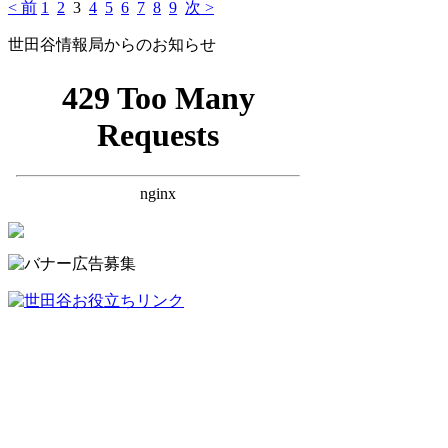
< 前
1
2
3
4
5
6
7
8
9
次 >
世田谷情報局からのお知らせ