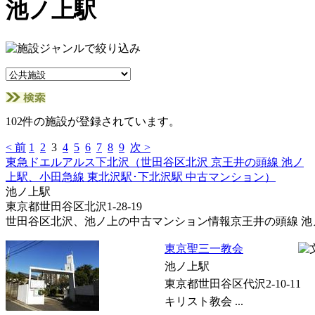
池ノ上駅
102件の施設が登録されています。
< 前
1
2
3
4
5
6
7
8
9
次 >
東急ドエルアルス下北沢（世田谷区北沢 京王井の頭線 池ノ
上駅、小田急線 東北沢駅･下北沢駅 中古マンション）
池ノ上駅
東京都世田谷区北沢1-28-19
世田谷区北沢、池ノ上の中古マンション情報京王井の頭線 池ノ上
東京聖三一教会
池ノ上駅
東京都世田谷区代沢2-10-11
キリスト教会 ...