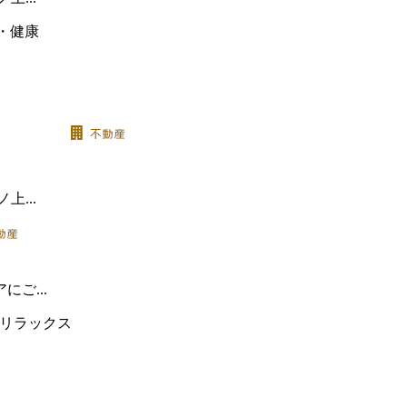
...
ご...