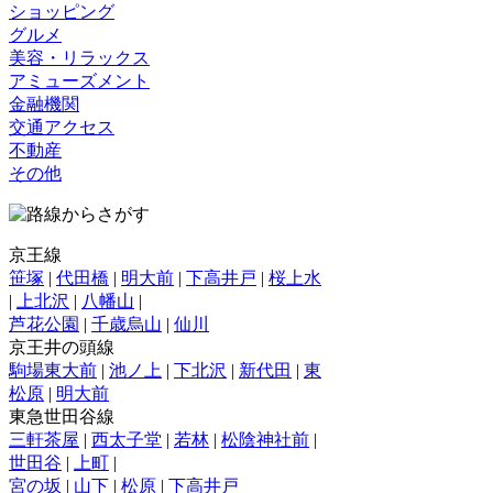
ショッピング
グルメ
美容・リラックス
アミューズメント
金融機関
交通アクセス
不動産
その他
京王線
笹塚
|
代田橋
|
明大前
|
下高井戸
|
桜上水
|
上北沢
|
八幡山
|
芦花公園
|
千歳烏山
|
仙川
京王井の頭線
駒場東大前
|
池ノ上
|
下北沢
|
新代田
|
東
松原
|
明大前
東急世田谷線
三軒茶屋
|
西太子堂
|
若林
|
松陰神社前
|
世田谷
|
上町
|
宮の坂
|
山下
|
松原
|
下高井戸