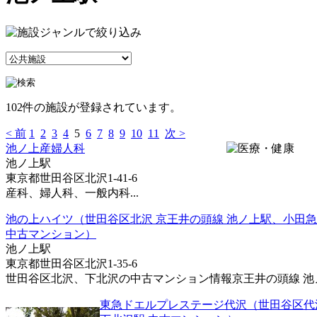
102件の施設が登録されています。
< 前
1
2
3
4
5
6
7
8
9
10
11
次 >
池ノ上産婦人科
池ノ上駅
東京都世田谷区北沢1-41-6
産科、婦人科、一般内科...
池の上ハイツ（世田谷区北沢 京王井の頭線 池ノ上駅、小田急
中古マンション）
池ノ上駅
東京都世田谷区北沢1-35-6
世田谷区北沢、下北沢の中古マンション情報京王井の頭線 池ノ上
東急ドエルプレステージ代沢（世田谷区代