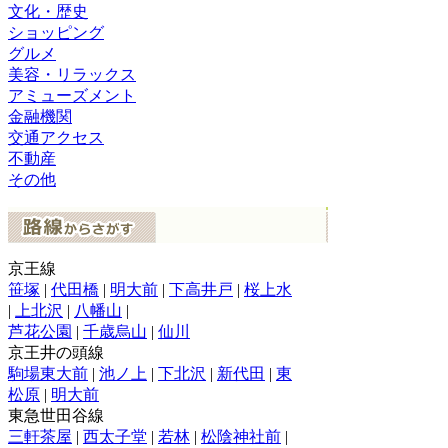
文化・歴史
ショッピング
グルメ
美容・リラックス
アミューズメント
金融機関
交通アクセス
不動産
その他
京王線
笹塚
|
代田橋
|
明大前
|
下高井戸
|
桜上水
|
上北沢
|
八幡山
|
芦花公園
|
千歳烏山
|
仙川
京王井の頭線
駒場東大前
|
池ノ上
|
下北沢
|
新代田
|
東
松原
|
明大前
東急世田谷線
三軒茶屋
|
西太子堂
|
若林
|
松陰神社前
|