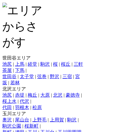
世田谷エリア
池尻
|
上馬
|
経堂
|
駒沢
|
桜
|
桜丘
|
三軒
茶屋
|
下馬
|
世田谷
|
太子堂
|
弦巻
|
野沢
|
三宿
|
宮
坂
|
若林
北沢エリア
池尻
|
赤堤
|
梅丘
|
大原
|
北沢
|
豪徳寺
|
桜上水
|
代沢
|
代田
|
羽根木
|
松原
玉川エリア
奥沢
|
尾山台
|
上野毛
|
上用賀
|
駒沢
|
駒沢公園
|
桜新町
|