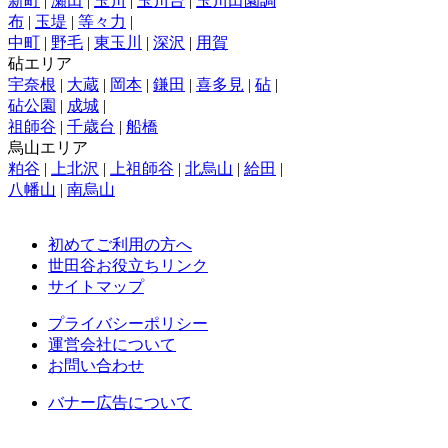
新町
|
瀬田
|
玉川
|
玉川台
|
玉川田園調
布
|
玉堤
|
等々力
|
中町
|
野毛
|
東玉川
|
深沢
|
用賀
砧エリア
宇奈根
|
大蔵
|
岡本
|
鎌田
|
喜多見
|
砧
|
砧公園
|
成城
|
祖師谷
|
千歳台
|
船橋
烏山エリア
粕谷
|
上北沢
|
上祖師谷
|
北烏山
|
給田
|
八幡山
|
南烏山
初めてご利用の方へ
世田谷お役立ちリンク
サイトマップ
プライバシーポリシー
運営会社について
お問い合わせ
バナー広告について