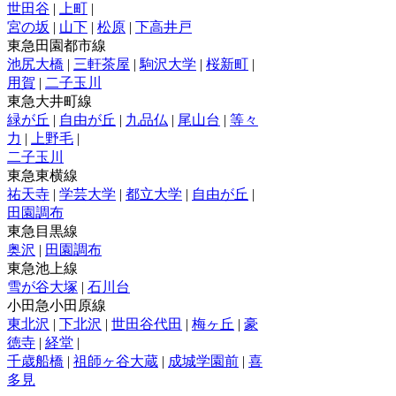
世田谷
|
上町
|
宮の坂
|
山下
|
松原
|
下高井戸
東急田園都市線
池尻大橋
|
三軒茶屋
|
駒沢大学
|
桜新町
|
用賀
|
二子玉川
東急大井町線
緑が丘
|
自由が丘
|
九品仏
|
尾山台
|
等々
力
|
上野毛
|
二子玉川
東急東横線
祐天寺
|
学芸大学
|
都立大学
|
自由が丘
|
田園調布
東急目黒線
奥沢
|
田園調布
東急池上線
雪が谷大塚
|
石川台
小田急小田原線
東北沢
|
下北沢
|
世田谷代田
|
梅ヶ丘
|
豪
徳寺
|
経堂
|
千歳船橋
|
祖師ヶ谷大蔵
|
成城学園前
|
喜
多見