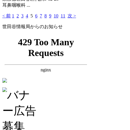
耳鼻咽喉科 ...
< 前
1
2
3
4
5
6
7
8
9
10
11
次 >
世田谷情報局からのお知らせ