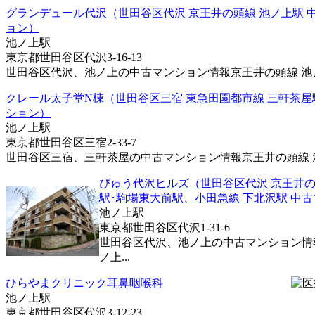
グランデュール代沢（世田谷区代沢 京王井の頭線 池ノ上駅 
ョン）
池ノ上駅
東京都世田谷区代沢3-16-13
世田谷区代沢、池ノ上の中古マンション情報京王井の頭線 池ノ上
クレール太子堂N棟（世田谷区三宿 東急田園都市線 三軒茶屋
ション）
池ノ上駅
東京都世田谷区三宿2-33-7
世田谷区三宿、三軒茶屋の中古マンション情報京王井の頭線 池ノ
びゅう代沢ヒルズ（世田谷区代沢 京王井の
駅･駒場東大前駅、小田急線 下北沢駅 中
池ノ上駅
東京都世田谷区代沢1-31-6
世田谷区代沢、池ノ上の中古マンション情
ノ上...
ひらやまクリニック耳鼻咽喉科
池ノ上駅
東京都世田谷区代沢3-12-23