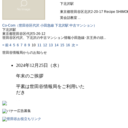
下北沢駅
東京都世田谷区北沢2-20-17 Recipe SHIMO
英会話教室 ...
Co-Com（世田谷区代沢 小田急線 下北沢駅 中古マンション）
下北沢駅
東京都世田谷区代沢5-26-12
世田谷区代沢、下北沢の中古マンション情報小田急線･京王井の頭...
< 前
4
5
6
7
8
9
10
11
12
13
14
15
16
次 >
世田谷情報局からのお知らせ