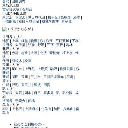
奥沢
|
田園調布
東急池上線
雪が谷大塚
|
石川台
小田急小田原線
東北沢
|
下北沢
|
世田谷代田
|
梅ヶ丘
|
豪徳寺
|
経堂
|
千歳船橋
|
祖師ヶ谷大蔵
|
成城学園前
|
喜多見
世田谷エリア
池尻
|
上馬
|
経堂
|
駒沢
|
桜
|
桜丘
|
三軒茶屋
|
下馬
|
世田谷
|
太子堂
|
弦巻
|
野沢
|
三宿
|
宮坂
|
若林
北沢エリア
池尻
|
赤堤
|
梅丘
|
大原
|
北沢
|
豪徳寺
|
桜上水
|
代
沢
|
代田
|
羽根木
|
松原
玉川エリア
奥沢
|
尾山台
|
上野毛
|
上用賀
|
駒沢
|
駒沢公園
|
桜
新町
|
新町
|
瀬田
|
玉川
|
玉川台
|
玉川田園調布
|
玉堤
|
等々力
|
中町
|
野毛
|
東玉川
|
深沢
|
用賀
砧エリア
宇奈根
|
大蔵
|
岡本
|
鎌田
|
喜多見
|
砧
|
砧公園
|
成
城
|
祖師谷
|
千歳台
|
船橋
烏山エリア
粕谷
|
上北沢
|
上祖師谷
|
北烏山
|
給田
|
八幡山
|
南
烏山
初めてご利用の方へ