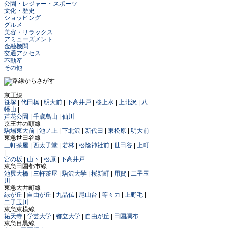
公園・レジャー・スポーツ
文化・歴史
ショッピング
グルメ
美容・リラックス
アミューズメント
金融機関
交通アクセス
不動産
その他
京王線
笹塚
|
代田橋
|
明大前
|
下高井戸
|
桜上水
|
上北沢
|
八
幡山
|
芦花公園
|
千歳烏山
|
仙川
京王井の頭線
駒場東大前
|
池ノ上
|
下北沢
|
新代田
|
東松原
|
明大前
東急世田谷線
三軒茶屋
|
西太子堂
|
若林
|
松陰神社前
|
世田谷
|
上町
|
宮の坂
|
山下
|
松原
|
下高井戸
東急田園都市線
池尻大橋
|
三軒茶屋
|
駒沢大学
|
桜新町
|
用賀
|
二子玉
川
東急大井町線
緑が丘
|
自由が丘
|
九品仏
|
尾山台
|
等々力
|
上野毛
|
二子玉川
東急東横線
祐天寺
|
学芸大学
|
都立大学
|
自由が丘
|
田園調布
東急目黒線