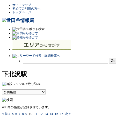
サイトマップ
初めてご利用の方へ
トップページ
下北沢駅
400件の施設が登録されています。
< 前
4
5
6
7
8
9
10
11
12
13
14
15
16
次 >