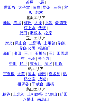
茶屋
|
下馬
|
世田谷
|
太子堂
|
弦巻
|
野沢
|
三宿
|
宮
坂
|
若林
北沢エリア
池尻
|
赤堤
|
梅丘
|
大原
|
北沢
|
豪徳寺
|
桜上水
|
代沢
|
代田
|
羽根木
|
松原
玉川エリア
奥沢
|
尾山台
|
上野毛
|
上用賀
|
駒沢
|
駒沢公園
|
桜新町
|
新町
|
瀬田
|
玉川
|
玉川台
|
玉川田園調
布
|
玉堤
|
等々力
|
中町
|
野毛
|
東玉川
|
深沢
|
用賀
砧エリア
宇奈根
|
大蔵
|
岡本
|
鎌田
|
喜多見
|
砧
|
砧公園
|
成城
|
祖師谷
|
千歳台
|
船橋
烏山エリア
粕谷
|
上北沢
|
上祖師谷
|
北烏山
|
給田
|
八幡山
|
南烏山