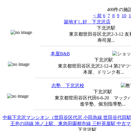
400件の
< 前
6
7
8
9
10
1
築地すし好 下北沢店
下北沢駅
東京都世田谷区北沢2-3-12 
寿司屋...
本屋B&B
下北沢駅
東京都世田谷区北沢2-12-4 第2マツ
本屋、ドリンク有...
志塾 下北沢校
下北沢駅
東京都世田谷区代田6-6-20 マック
進学塾、個別指導塾...
中銀下北沢マンシオン（世田谷区代沢 小田急線 世田谷代田駅
王井の頭線 池ノ上駅、東急田園都市線 三軒茶屋駅 中古
下北沢駅