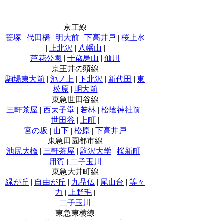
京王線
笹塚
|
代田橋
|
明大前
|
下高井戸
|
桜上水
|
上北沢
|
八幡山
|
芦花公園
|
千歳烏山
|
仙川
京王井の頭線
駒場東大前
|
池ノ上
|
下北沢
|
新代田
|
東
松原
|
明大前
東急世田谷線
三軒茶屋
|
西太子堂
|
若林
|
松陰神社前
|
世田谷
|
上町
|
宮の坂
|
山下
|
松原
|
下高井戸
東急田園都市線
池尻大橋
|
三軒茶屋
|
駒沢大学
|
桜新町
|
用賀
|
二子玉川
東急大井町線
緑が丘
|
自由が丘
|
九品仏
|
尾山台
|
等々
力
|
上野毛
|
二子玉川
東急東横線