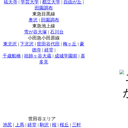
祐天寺
|
学芸大学
|
都立大学
|
自由が丘
|
田園調布
東急目黒線
奥沢
|
田園調布
東急池上線
雪が谷大塚
|
石川台
小田急小田原線
東北沢
|
下北沢
|
世田谷代田
|
梅ヶ丘
|
豪
徳寺
|
経堂
|
千歳船橋
|
祖師ヶ谷大蔵
|
成城学園前
|
喜
多見
世田谷エリア
池尻
|
上馬
|
経堂
|
駒沢
|
桜
|
桜丘
|
三軒