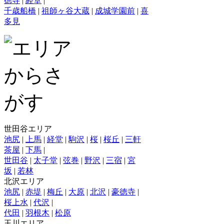
徳寺
|
経堂
|
千歳船橋
|
祖師ヶ谷大蔵
|
成城学園前
|
喜
多見
世田谷エリア
池尻
|
上馬
|
経堂
|
駒沢
|
桜
|
桜丘
|
三軒
茶屋
|
下馬
|
世田谷
|
太子堂
|
弦巻
|
野沢
|
三宿
|
宮
坂
|
若林
北沢エリア
池尻
|
赤堤
|
梅丘
|
大原
|
北沢
|
豪徳寺
|
桜上水
|
代沢
|
代田
|
羽根木
|
松原
玉川エリア