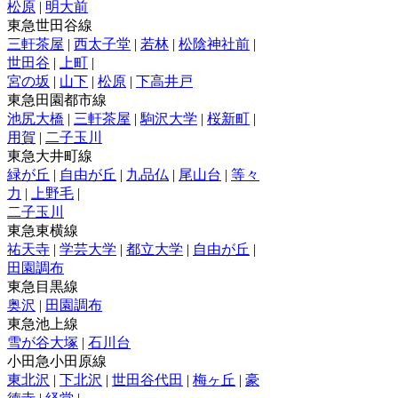
松原
|
明大前
東急世田谷線
三軒茶屋
|
西太子堂
|
若林
|
松陰神社前
|
世田谷
|
上町
|
宮の坂
|
山下
|
松原
|
下高井戸
東急田園都市線
池尻大橋
|
三軒茶屋
|
駒沢大学
|
桜新町
|
用賀
|
二子玉川
東急大井町線
緑が丘
|
自由が丘
|
九品仏
|
尾山台
|
等々
力
|
上野毛
|
二子玉川
東急東横線
祐天寺
|
学芸大学
|
都立大学
|
自由が丘
|
田園調布
東急目黒線
奥沢
|
田園調布
東急池上線
雪が谷大塚
|
石川台
小田急小田原線
東北沢
|
下北沢
|
世田谷代田
|
梅ヶ丘
|
豪