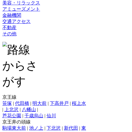
美容・リラックス
アミューズメント
金融機関
交通アクセス
不動産
その他
京王線
笹塚
|
代田橋
|
明大前
|
下高井戸
|
桜上水
|
上北沢
|
八幡山
|
芦花公園
|
千歳烏山
|
仙川
京王井の頭線
駒場東大前
|
池ノ上
|
下北沢
|
新代田
|
東