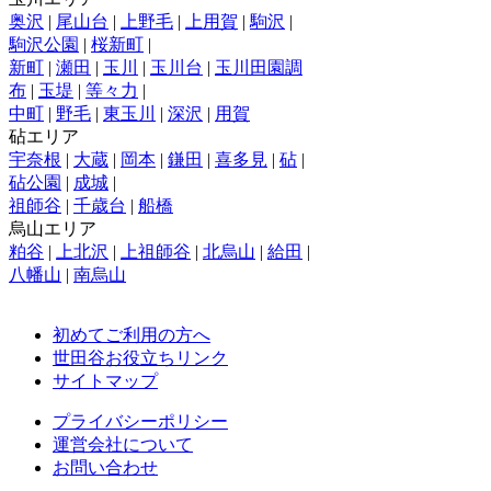
奥沢
|
尾山台
|
上野毛
|
上用賀
|
駒沢
|
駒沢公園
|
桜新町
|
新町
|
瀬田
|
玉川
|
玉川台
|
玉川田園調
布
|
玉堤
|
等々力
|
中町
|
野毛
|
東玉川
|
深沢
|
用賀
砧エリア
宇奈根
|
大蔵
|
岡本
|
鎌田
|
喜多見
|
砧
|
砧公園
|
成城
|
祖師谷
|
千歳台
|
船橋
烏山エリア
粕谷
|
上北沢
|
上祖師谷
|
北烏山
|
給田
|
八幡山
|
南烏山
初めてご利用の方へ
世田谷お役立ちリンク
サイトマップ
プライバシーポリシー
運営会社について
お問い合わせ