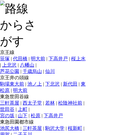
京王線
笹塚
|
代田橋
|
明大前
|
下高井戸
|
桜上水
|
上北沢
|
八幡山
|
芦花公園
|
千歳烏山
|
仙川
京王井の頭線
駒場東大前
|
池ノ上
|
下北沢
|
新代田
|
東
松原
|
明大前
東急世田谷線
三軒茶屋
|
西太子堂
|
若林
|
松陰神社前
|
世田谷
|
上町
|
宮の坂
|
山下
|
松原
|
下高井戸
東急田園都市線
池尻大橋
|
三軒茶屋
|
駒沢大学
|
桜新町
|
用賀
|
二子玉川