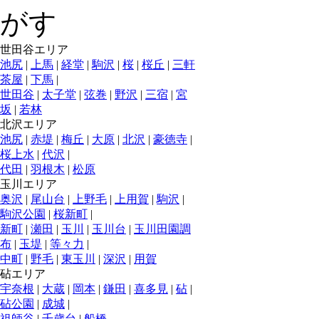
世田谷エリア
池尻
|
上馬
|
経堂
|
駒沢
|
桜
|
桜丘
|
三軒
茶屋
|
下馬
|
世田谷
|
太子堂
|
弦巻
|
野沢
|
三宿
|
宮
坂
|
若林
北沢エリア
池尻
|
赤堤
|
梅丘
|
大原
|
北沢
|
豪徳寺
|
桜上水
|
代沢
|
代田
|
羽根木
|
松原
玉川エリア
奥沢
|
尾山台
|
上野毛
|
上用賀
|
駒沢
|
駒沢公園
|
桜新町
|
新町
|
瀬田
|
玉川
|
玉川台
|
玉川田園調
布
|
玉堤
|
等々力
|
中町
|
野毛
|
東玉川
|
深沢
|
用賀
砧エリア
宇奈根
|
大蔵
|
岡本
|
鎌田
|
喜多見
|
砧
|
砧公園
|
成城
|
祖師谷
|
千歳台
|
船橋