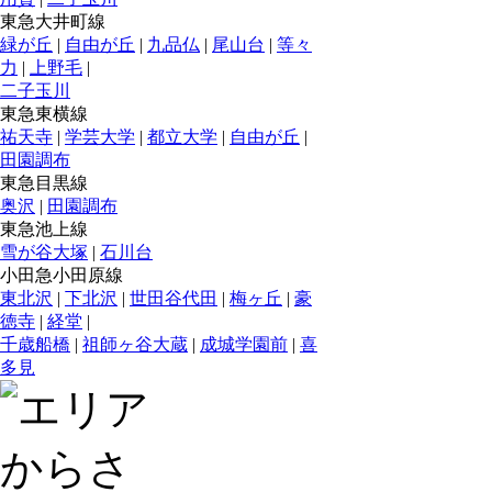
東急大井町線
緑が丘
|
自由が丘
|
九品仏
|
尾山台
|
等々
力
|
上野毛
|
二子玉川
東急東横線
祐天寺
|
学芸大学
|
都立大学
|
自由が丘
|
田園調布
東急目黒線
奥沢
|
田園調布
東急池上線
雪が谷大塚
|
石川台
小田急小田原線
東北沢
|
下北沢
|
世田谷代田
|
梅ヶ丘
|
豪
徳寺
|
経堂
|
千歳船橋
|
祖師ヶ谷大蔵
|
成城学園前
|
喜
多見