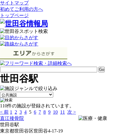
サイトマップ
初めてご利用の方へ
トップページ
世田谷駅
110件の施設が登録されています。
< 前
1
2
3
4
5
6
7
8
9
10
11
次 >
直江接骨院
世田谷駅
東京都世田谷区世田谷4-17-19