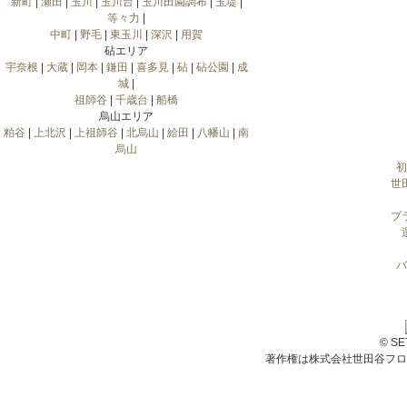
新町
|
瀬田
|
玉川
|
玉川台
|
玉川田園調布
|
玉堤
|
等々力
|
中町
|
野毛
|
東玉川
|
深沢
|
用賀
砧エリア
宇奈根
|
大蔵
|
岡本
|
鎌田
|
喜多見
|
砧
|
砧公園
|
成
城
|
祖師谷
|
千歳台
|
船橋
烏山エリア
粕谷
|
上北沢
|
上祖師谷
|
北烏山
|
給田
|
八幡山
|
南
烏山
初
世
プ
バ
© S
著作権は株式会社世田谷フロ