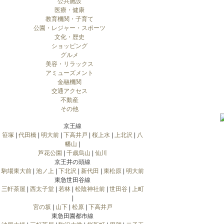
公共施設
医療・健康
教育機関・子育て
公園・レジャー・スポーツ
文化・歴史
ショッピング
グルメ
美容・リラックス
アミューズメント
金融機関
交通アクセス
不動産
その他
京王線
笹塚
|
代田橋
|
明大前
|
下高井戸
|
桜上水
|
上北沢
|
八
幡山
|
芦花公園
|
千歳烏山
|
仙川
京王井の頭線
駒場東大前
|
池ノ上
|
下北沢
|
新代田
|
東松原
|
明大前
東急世田谷線
三軒茶屋
|
西太子堂
|
若林
|
松陰神社前
|
世田谷
|
上町
|
宮の坂
|
山下
|
松原
|
下高井戸
東急田園都市線