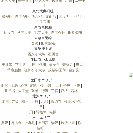
池尻大橋
|
三軒茶屋
|
駒沢大学
|
桜新町
|
用賀
|
二子玉
川
東急大井町線
緑が丘
|
自由が丘
|
九品仏
|
尾山台
|
等々力
|
上野毛
|
二子玉川
東急東横線
祐天寺
|
学芸大学
|
都立大学
|
自由が丘
|
田園調布
東急目黒線
奥沢
|
田園調布
東急池上線
雪が谷大塚
|
石川台
小田急小田原線
東北沢
|
下北沢
|
世田谷代田
|
梅ヶ丘
|
豪徳寺
|
経堂
|
千歳船橋
|
祖師ヶ谷大蔵
|
成城学園前
|
喜多見
世田谷エリア
池尻
|
上馬
|
経堂
|
駒沢
|
桜
|
桜丘
|
三軒茶屋
|
下馬
|
世田谷
|
太子堂
|
弦巻
|
野沢
|
三宿
|
宮坂
|
若林
北沢エリア
池尻
|
赤堤
|
梅丘
|
大原
|
北沢
|
豪徳寺
|
桜上水
|
代
沢
|
代田
|
羽根木
|
松原
玉川エリア
奥沢
|
尾山台
|
上野毛
|
上用賀
|
駒沢
|
駒沢公園
|
桜
新町
|