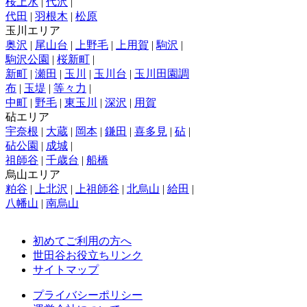
桜上水
|
代沢
|
代田
|
羽根木
|
松原
玉川エリア
奥沢
|
尾山台
|
上野毛
|
上用賀
|
駒沢
|
駒沢公園
|
桜新町
|
新町
|
瀬田
|
玉川
|
玉川台
|
玉川田園調
布
|
玉堤
|
等々力
|
中町
|
野毛
|
東玉川
|
深沢
|
用賀
砧エリア
宇奈根
|
大蔵
|
岡本
|
鎌田
|
喜多見
|
砧
|
砧公園
|
成城
|
祖師谷
|
千歳台
|
船橋
烏山エリア
粕谷
|
上北沢
|
上祖師谷
|
北烏山
|
給田
|
八幡山
|
南烏山
初めてご利用の方へ
世田谷お役立ちリンク
サイトマップ
プライバシーポリシー