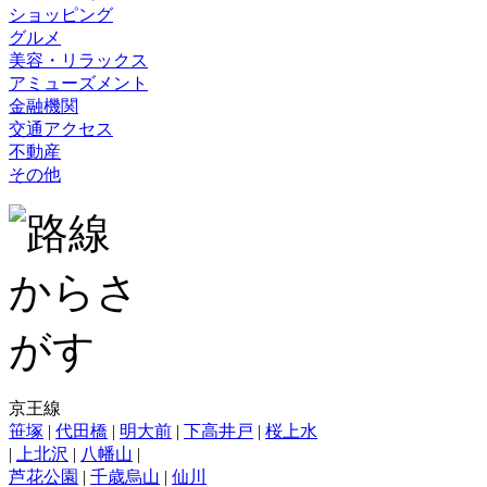
ショッピング
グルメ
美容・リラックス
アミューズメント
金融機関
交通アクセス
不動産
その他
京王線
笹塚
|
代田橋
|
明大前
|
下高井戸
|
桜上水
|
上北沢
|
八幡山
|
芦花公園
|
千歳烏山
|
仙川