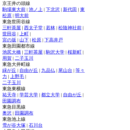
京王井の頭線
駒場東大前
|
池ノ上
|
下北沢
|
新代田
|
東
松原
|
明大前
東急世田谷線
三軒茶屋
|
西太子堂
|
若林
|
松陰神社前
|
世田谷
|
上町
|
宮の坂
|
山下
|
松原
|
下高井戸
東急田園都市線
池尻大橋
|
三軒茶屋
|
駒沢大学
|
桜新町
|
用賀
|
二子玉川
東急大井町線
緑が丘
|
自由が丘
|
九品仏
|
尾山台
|
等々
力
|
上野毛
|
二子玉川
東急東横線
祐天寺
|
学芸大学
|
都立大学
|
自由が丘
|
田園調布
東急目黒線
奥沢
|
田園調布
東急池上線
雪が谷大塚
|
石川台