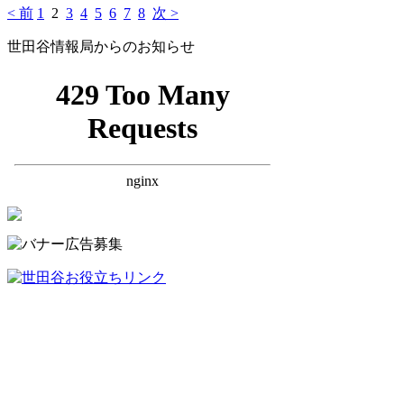
< 前
1
2
3
4
5
6
7
8
次 >
世田谷情報局からのお知らせ