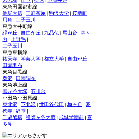
宮の坂
|
山下
|
松原
|
下高井戸
東急田園都市線
池尻大橋
|
三軒茶屋
|
駒沢大学
|
桜新町
|
用賀
|
二子玉川
東急大井町線
緑が丘
|
自由が丘
|
九品仏
|
尾山台
|
等々
力
|
上野毛
|
二子玉川
東急東横線
祐天寺
|
学芸大学
|
都立大学
|
自由が丘
|
田園調布
東急目黒線
奥沢
|
田園調布
東急池上線
雪が谷大塚
|
石川台
小田急小田原線
東北沢
|
下北沢
|
世田谷代田
|
梅ヶ丘
|
豪
徳寺
|
経堂
|
千歳船橋
|
祖師ヶ谷大蔵
|
成城学園前
|
喜
多見