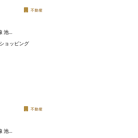
...
...