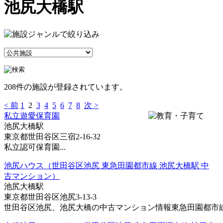
池尻大橋駅
208件の施設が登録されています。
< 前
1
2
3
4
5
6
7
8
次 >
私立遊愛保育園
池尻大橋駅
東京都世田谷区三宿2-16-32
私立認可保育園...
池尻ハウス（世田谷区池尻 東急田園都市線 池尻大橋駅 中
古マンション）
池尻大橋駅
東京都世田谷区池尻3-13-3
世田谷区池尻、池尻大橋の中古マンション情報東急田園都市線 池