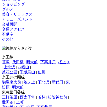
ショッピング
グルメ
美容・リラックス
アミューズメント
金融機関
交通アクセス
不動産
その他
京王線
笹塚
|
代田橋
|
明大前
|
下高井戸
|
桜上水
|
上北沢
|
八幡山
|
芦花公園
|
千歳烏山
|
仙川
京王井の頭線
駒場東大前
|
池ノ上
|
下北沢
|
新代田
|
東
松原
|
明大前
東急世田谷線
三軒茶屋
|
西太子堂
|
若林
|
松陰神社前
|
世田谷
|
上町
|