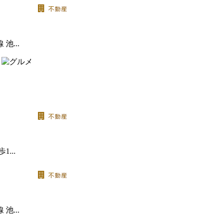
...
...
...