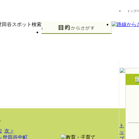
トップ
。
ト
2
次 >
ッ
 世田谷中町
プ