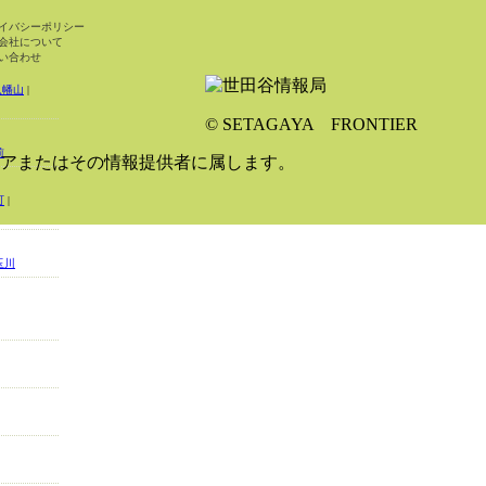
イバシーポリシー
会社について
い合わせ
八幡山
|
© SETAGAYA FRONTIER
前
アまたはその情報提供者に属します。
町
|
玉川