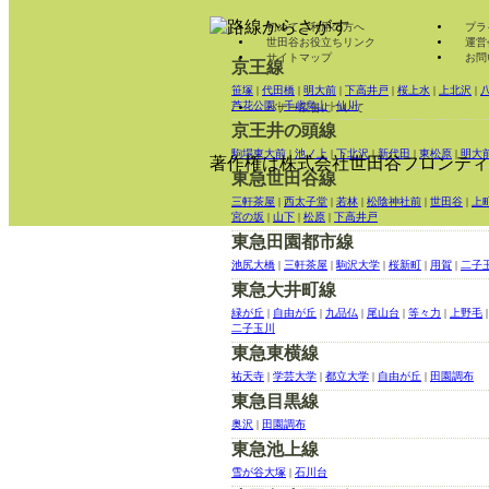
初めてご利用の方へ
プラ
世田谷お役立ちリンク
運営
サイトマップ
お問
京王線
笹塚
|
代田橋
|
明大前
|
下高井戸
|
桜上水
|
上北沢
|
芦花公園
|
千歳烏山
|
仙川
バナー広告について
京王井の頭線
駒場東大前
|
池ノ上
|
下北沢
|
新代田
|
東松原
|
明大
著作権は株式会社世田谷フロンティ
東急世田谷線
三軒茶屋
|
西太子堂
|
若林
|
松陰神社前
|
世田谷
|
上
宮の坂
|
山下
|
松原
|
下高井戸
東急田園都市線
池尻大橋
|
三軒茶屋
|
駒沢大学
|
桜新町
|
用賀
|
二子
東急大井町線
緑が丘
|
自由が丘
|
九品仏
|
尾山台
|
等々力
|
上野毛
|
二子玉川
東急東横線
祐天寺
|
学芸大学
|
都立大学
|
自由が丘
|
田園調布
東急目黒線
奥沢
|
田園調布
東急池上線
雪が谷大塚
|
石川台