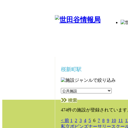
桜新町駅
474件の施設が登録されています
< 前
1
2
3
4
5
6
7
8
9
10
11
1
私立ポピンズナーサリースクール