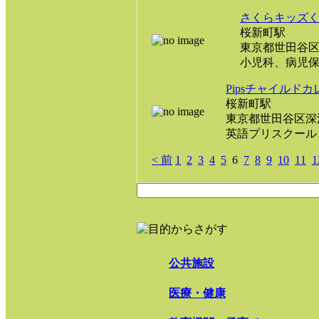
さくらキッズ
桜新町駅
東京都世田谷区桜新
小児科、病児保
Pipsチャイルド
桜新町駅
東京都世田谷区深沢6
英語プリスクール、
< 前
1
2
3
4
5
6
7
8
9
10
11
1
公共施設
医療・健康