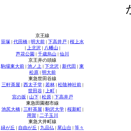
京王線
笹塚
|
代田橋
|
明大前
|
下高井戸
|
桜上水
|
上北沢
|
八幡山
|
芦花公園
|
千歳烏山
|
仙川
京王井の頭線
駒場東大前
|
池ノ上
|
下北沢
|
新代田
|
東
松原
|
明大前
東急世田谷線
三軒茶屋
|
西太子堂
|
若林
|
松陰神社前
|
世田谷
|
上町
|
宮の坂
|
山下
|
松原
|
下高井戸
東急田園都市線
池尻大橋
|
三軒茶屋
|
駒沢大学
|
桜新町
|
用賀
|
二子玉川
東急大井町線
緑が丘
|
自由が丘
|
九品仏
|
尾山台
|
等々