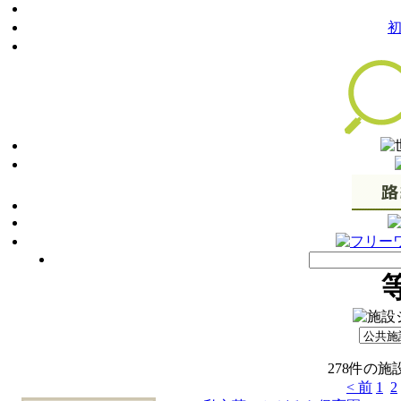
278件の
< 前
1
2