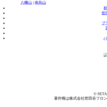
八幡山
|
南烏山
世
プ
© SET
著作権は株式会社世田谷フロ