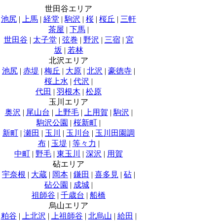
世田谷エリア
池尻
|
上馬
|
経堂
|
駒沢
|
桜
|
桜丘
|
三軒
茶屋
|
下馬
|
世田谷
|
太子堂
|
弦巻
|
野沢
|
三宿
|
宮
坂
|
若林
北沢エリア
池尻
|
赤堤
|
梅丘
|
大原
|
北沢
|
豪徳寺
|
桜上水
|
代沢
|
代田
|
羽根木
|
松原
玉川エリア
奥沢
|
尾山台
|
上野毛
|
上用賀
|
駒沢
|
駒沢公園
|
桜新町
|
新町
|
瀬田
|
玉川
|
玉川台
|
玉川田園調
布
|
玉堤
|
等々力
|
中町
|
野毛
|
東玉川
|
深沢
|
用賀
砧エリア
宇奈根
|
大蔵
|
岡本
|
鎌田
|
喜多見
|
砧
|
砧公園
|
成城
|
祖師谷
|
千歳台
|
船橋
烏山エリア
粕谷
|
上北沢
|
上祖師谷
|
北烏山
|
給田
|