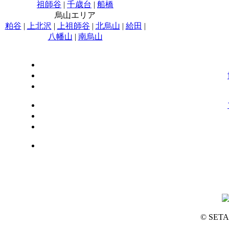
祖師谷
|
千歳台
|
船橋
烏山エリア
粕谷
|
上北沢
|
上祖師谷
|
北烏山
|
給田
|
八幡山
|
南烏山
© SET