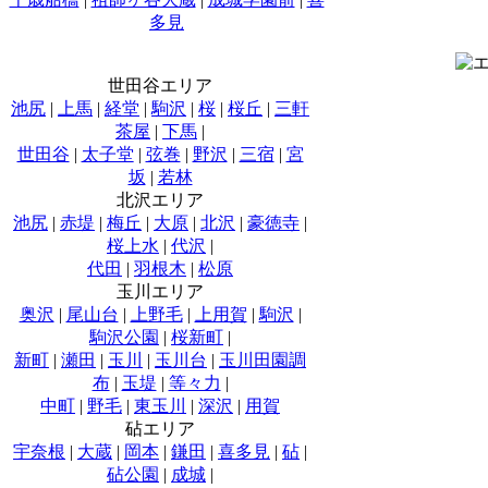
多見
世田谷エリア
池尻
|
上馬
|
経堂
|
駒沢
|
桜
|
桜丘
|
三軒
茶屋
|
下馬
|
世田谷
|
太子堂
|
弦巻
|
野沢
|
三宿
|
宮
坂
|
若林
北沢エリア
池尻
|
赤堤
|
梅丘
|
大原
|
北沢
|
豪徳寺
|
桜上水
|
代沢
|
代田
|
羽根木
|
松原
玉川エリア
奥沢
|
尾山台
|
上野毛
|
上用賀
|
駒沢
|
駒沢公園
|
桜新町
|
新町
|
瀬田
|
玉川
|
玉川台
|
玉川田園調
布
|
玉堤
|
等々力
|
中町
|
野毛
|
東玉川
|
深沢
|
用賀
砧エリア
宇奈根
|
大蔵
|
岡本
|
鎌田
|
喜多見
|
砧
|
砧公園
|
成城
|