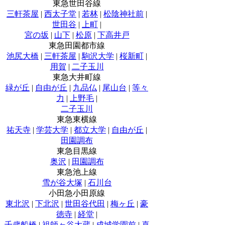
東急世田谷線
三軒茶屋
|
西太子堂
|
若林
|
松陰神社前
|
世田谷
|
上町
|
宮の坂
|
山下
|
松原
|
下高井戸
東急田園都市線
池尻大橋
|
三軒茶屋
|
駒沢大学
|
桜新町
|
用賀
|
二子玉川
東急大井町線
緑が丘
|
自由が丘
|
九品仏
|
尾山台
|
等々
力
|
上野毛
|
二子玉川
東急東横線
祐天寺
|
学芸大学
|
都立大学
|
自由が丘
|
田園調布
東急目黒線
奥沢
|
田園調布
東急池上線
雪が谷大塚
|
石川台
小田急小田原線
東北沢
|
下北沢
|
世田谷代田
|
梅ヶ丘
|
豪
徳寺
|
経堂
|
千歳船橋
|
祖師ヶ谷大蔵
|
成城学園前
|
喜