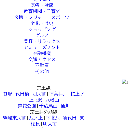
医療・健康
教育機関・子育て
公園・レジャー・スポーツ
文化・歴史
ショッピング
グルメ
美容・リラックス
アミューズメント
金融機関
交通アクセス
不動産
その他
京王線
笹塚
|
代田橋
|
明大前
|
下高井戸
|
桜上水
|
上北沢
|
八幡山
|
芦花公園
|
千歳烏山
|
仙川
京王井の頭線
駒場東大前
|
池ノ上
|
下北沢
|
新代田
|
東
松原
|
明大前