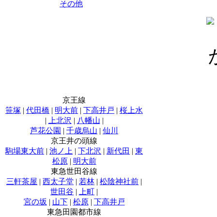
その他
京王線
笹塚
|
代田橋
|
明大前
|
下高井戸
|
桜上水
|
上北沢
|
八幡山
|
芦花公園
|
千歳烏山
|
仙川
京王井の頭線
駒場東大前
|
池ノ上
|
下北沢
|
新代田
|
東
松原
|
明大前
東急世田谷線
三軒茶屋
|
西太子堂
|
若林
|
松陰神社前
|
世田谷
|
上町
|
宮の坂
|
山下
|
松原
|
下高井戸
東急田園都市線