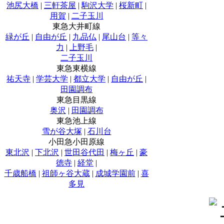
池尻大橋
|
三軒茶屋
|
駒沢大学
|
桜新町
|
用賀
|
二子玉川
東急大井町線
緑が丘
|
自由が丘
|
九品仏
|
尾山台
|
等々
力
|
上野毛
|
二子玉川
東急東横線
祐天寺
|
学芸大学
|
都立大学
|
自由が丘
|
田園調布
東急目黒線
奥沢
|
田園調布
東急池上線
雪が谷大塚
|
石川台
小田急小田原線
東北沢
|
下北沢
|
世田谷代田
|
梅ヶ丘
|
豪
徳寺
|
経堂
|
千歳船橋
|
祖師ヶ谷大蔵
|
成城学園前
|
喜
多見