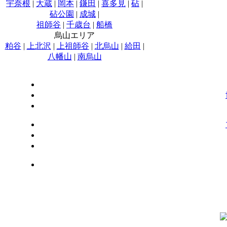
宇奈根
|
大蔵
|
岡本
|
鎌田
|
喜多見
|
砧
|
砧公園
|
成城
|
祖師谷
|
千歳台
|
船橋
烏山エリア
粕谷
|
上北沢
|
上祖師谷
|
北烏山
|
給田
|
八幡山
|
南烏山