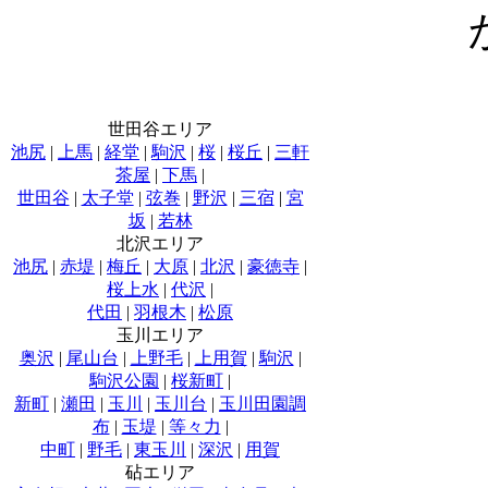
世田谷エリア
池尻
|
上馬
|
経堂
|
駒沢
|
桜
|
桜丘
|
三軒
茶屋
|
下馬
|
世田谷
|
太子堂
|
弦巻
|
野沢
|
三宿
|
宮
坂
|
若林
北沢エリア
池尻
|
赤堤
|
梅丘
|
大原
|
北沢
|
豪徳寺
|
桜上水
|
代沢
|
代田
|
羽根木
|
松原
玉川エリア
奥沢
|
尾山台
|
上野毛
|
上用賀
|
駒沢
|
駒沢公園
|
桜新町
|
新町
|
瀬田
|
玉川
|
玉川台
|
玉川田園調
布
|
玉堤
|
等々力
|
中町
|
野毛
|
東玉川
|
深沢
|
用賀
砧エリア