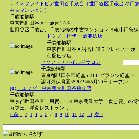
ナイスブライトピア世田谷千歳台（世田谷区千歳台 小田急
中古マンション）
千歳船橋駅
東京都世田谷区千歳台3-6-9
世田谷区千歳台、千歳船橋の中古マンション情報小田急線 千
ドミノ・ピザ 千歳船橋店
千歳船橋駅
東京都世田谷区船橋1-38-5 プレイス千歳
宅配ピザ店...
アクア・チャイルドサロン
千歳船橋駅
東京都世田谷区経堂5-21-8 グランツ経堂1F
認可外保育園※2019年5月20日オープン...
egg（エッグ）東京農大世田谷通り店
千歳船橋駅
東京都世田谷区上用賀2-4-28 東京農業大学「食と農」の博
カフェ、洋食レストラン...
< 前
1
2
3
4
5
6
7
8
9
10
11
12
13
次 >