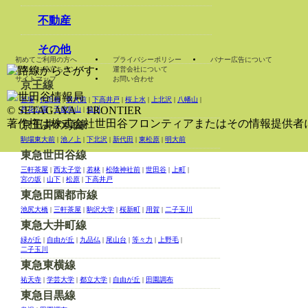
不動産
その他
初めてご利用の方へ
プライバシーポリシー
バナー広告について
世田谷お役立ちリンク
運営会社について
サイトマップ
お問い合わせ
京王線
笹塚
|
代田橋
|
明大前
|
下高井戸
|
桜上水
|
上北沢
|
八幡山
|
© SETAGAYA FRONTIER
芦花公園
|
千歳烏山
|
仙川
著作権は株式会社世田谷フロンティアまたはその情報提供者
京王井の頭線
駒場東大前
|
池ノ上
|
下北沢
|
新代田
|
東松原
|
明大前
東急世田谷線
三軒茶屋
|
西太子堂
|
若林
|
松陰神社前
|
世田谷
|
上町
|
宮の坂
|
山下
|
松原
|
下高井戸
東急田園都市線
池尻大橋
|
三軒茶屋
|
駒沢大学
|
桜新町
|
用賀
|
二子玉川
東急大井町線
緑が丘
|
自由が丘
|
九品仏
|
尾山台
|
等々力
|
上野毛
|
二子玉川
東急東横線
祐天寺
|
学芸大学
|
都立大学
|
自由が丘
|
田園調布
東急目黒線