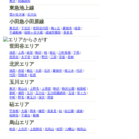
奥沢
|
田園調布
東急池上線
雪が谷大塚
|
石川台
小田急小田原線
東北沢
|
下北沢
|
世田谷代田
|
梅ヶ丘
|
豪徳寺
|
経堂
|
千歳船橋
|
祖師ヶ谷大蔵
|
成城学園前
|
喜多見
世田谷エリア
池尻
|
上馬
|
経堂
|
駒沢
|
桜
|
桜丘
|
三軒茶屋
|
下馬
|
世田谷
|
太子堂
|
弦巻
|
野沢
|
三宿
|
宮坂
|
若林
北沢エリア
池尻
|
赤堤
|
梅丘
|
大原
|
北沢
|
豪徳寺
|
桜上水
|
代沢
|
代田
|
羽根木
|
松原
玉川エリア
奥沢
|
尾山台
|
上野毛
|
上用賀
|
駒沢
|
駒沢公園
|
桜新町
|
新町
|
瀬田
|
玉川
|
玉川台
|
玉川田園調布
|
玉堤
|
等々力
|
中町
|
野毛
|
東玉川
|
深沢
|
用賀
砧エリア
宇奈根
|
大蔵
|
岡本
|
鎌田
|
喜多見
|
砧
|
砧公園
|
成城
|
祖師谷
|
千歳台
|
船橋
烏山エリア
粕谷
|
上北沢
|
上祖師谷
|
北烏山
|
給田
|
八幡山
|
南烏山