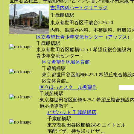
世田谷区桜丘、千歳船橋の中古マンション情報小田急線 千歳
吉澤内科ハートクリニック
千歳船橋駅
東京都世田谷区千歳台2-26-20
内科、循環器内科、不整脈科、呼吸器内
区立希望丘青少年交流センター（アップス）
千歳船橋駅
東京都世田谷区船橋6-25-1 希望丘複合施設内
青少年交流センター...
区立希望丘地域体育館
千歳船橋駅
東京都世田谷区船橋6-25-1 希望丘複合施設
区立体育館...
区立ほっとスクール希望丘
千歳船橋駅
東京都世田谷区船橋6-25-1 希望丘複合施設
適応指導教室 ...
ピザハット 千歳船橋店
千歳船橋駅
東京都世田谷区船橋2-8-9 エイトビル
宅配ピザ、持ち帰りピザ ...