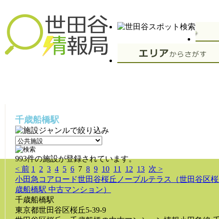
千歳船橋駅
993件の施設が登録されています。
< 前
1
2
3
4
5
6
7
8
9
10
11
12
13
次 >
小田急コアロード世田谷桜丘ノーブルテラス（世田谷区桜丘
歳船橋駅 中古マンション）
千歳船橋駅
東京都世田谷区桜丘5-39-9