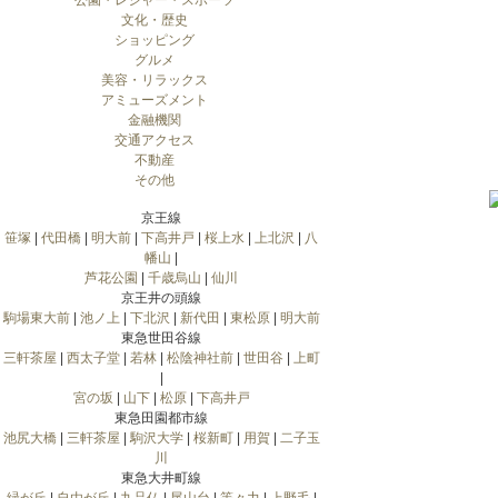
公園・レジャー・スポーツ
文化・歴史
ショッピング
グルメ
美容・リラックス
アミューズメント
金融機関
交通アクセス
不動産
その他
京王線
笹塚
|
代田橋
|
明大前
|
下高井戸
|
桜上水
|
上北沢
|
八
幡山
|
芦花公園
|
千歳烏山
|
仙川
京王井の頭線
駒場東大前
|
池ノ上
|
下北沢
|
新代田
|
東松原
|
明大前
東急世田谷線
三軒茶屋
|
西太子堂
|
若林
|
松陰神社前
|
世田谷
|
上町
|
宮の坂
|
山下
|
松原
|
下高井戸
東急田園都市線
池尻大橋
|
三軒茶屋
|
駒沢大学
|
桜新町
|
用賀
|
二子玉
川
東急大井町線