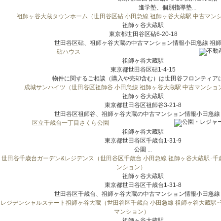
進学塾、個別指導塾...
祖師ヶ谷大蔵タウンホーム（世田谷区砧 小田急線 祖師ヶ谷大蔵駅 中古マン
祖師ヶ谷大蔵駅
東京都世田谷区砧6-20-18
世田谷区砧、祖師ヶ谷大蔵の中古マンション情報小田急線 祖師ヶ
砧ハウス
祖師ヶ谷大蔵駅
東京都世田谷区砧1-4-15
物件に関するご相談（購入や売却含む）は世田谷フロンティアにご
成城サンハイツ（世田谷区祖師谷 小田急線 祖師ヶ谷大蔵駅 中古マンショ
祖師ヶ谷大蔵駅
東京都世田谷区祖師谷3-21-8
世田谷区祖師谷、祖師ヶ谷大蔵の中古マンション情報小田急線 祖
区立千歳台一丁目さくら公園
祖師ヶ谷大蔵駅
東京都世田谷区千歳台1-31-9
公園 ...
世田谷千歳台ガーデン&レジデンス（世田谷区千歳台 小田急線 祖師ヶ谷大蔵駅･千
ンション）
祖師ヶ谷大蔵駅
東京都世田谷区千歳台1-31-8
世田谷区千歳台、祖師ヶ谷大蔵の中古マンション情報小田急線 祖
レジデンシャルステート祖師ヶ谷大蔵（世田谷区千歳台 小田急線 祖師ヶ谷大蔵駅･
マンション）
祖師ヶ谷大蔵駅