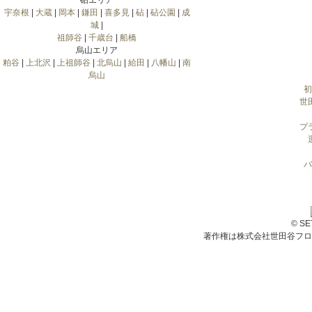
砧エリア
宇奈根
|
大蔵
|
岡本
|
鎌田
|
喜多見
|
砧
|
砧公園
|
成
城
|
祖師谷
|
千歳台
|
船橋
烏山エリア
粕谷
|
上北沢
|
上祖師谷
|
北烏山
|
給田
|
八幡山
|
南
烏山
初
世
プ
バ
© S
著作権は株式会社世田谷フロ