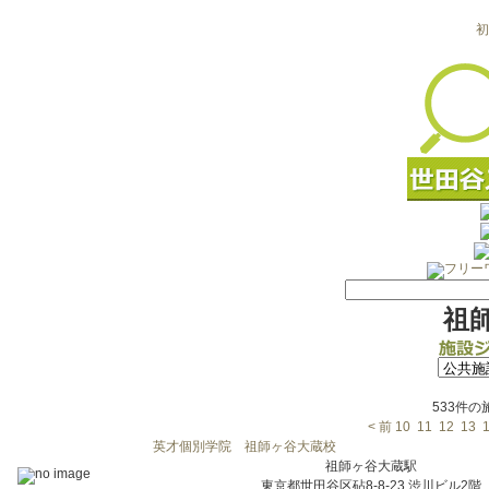
初
祖
533件
< 前
10
11
12
13
英才個別学院 祖師ヶ谷大蔵校
祖師ヶ谷大蔵駅
東京都世田谷区砧8-8-23 渋川ビル2階