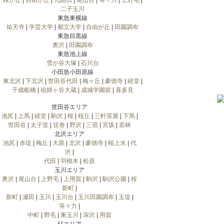
緑が丘
|
自由が丘
|
九品仏
|
尾山台
|
等々力
|
上野毛
|
二子玉川
東急東横線
祐天寺
|
学芸大学
|
都立大学
|
自由が丘
|
田園調布
東急目黒線
奥沢
|
田園調布
東急池上線
雪が谷大塚
|
石川台
小田急小田原線
東北沢
|
下北沢
|
世田谷代田
|
梅ヶ丘
|
豪徳寺
|
経堂
|
千歳船橋
|
祖師ヶ谷大蔵
|
成城学園前
|
喜多見
世田谷エリア
池尻
|
上馬
|
経堂
|
駒沢
|
桜
|
桜丘
|
三軒茶屋
|
下馬
|
世田谷
|
太子堂
|
弦巻
|
野沢
|
三宿
|
宮坂
|
若林
北沢エリア
池尻
|
赤堤
|
梅丘
|
大原
|
北沢
|
豪徳寺
|
桜上水
|
代
沢
|
代田
|
羽根木
|
松原
玉川エリア
奥沢
|
尾山台
|
上野毛
|
上用賀
|
駒沢
|
駒沢公園
|
桜
新町
|
新町
|
瀬田
|
玉川
|
玉川台
|
玉川田園調布
|
玉堤
|
等々力
|
中町
|
野毛
|
東玉川
|
深沢
|
用賀