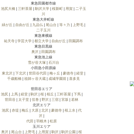
東急田園都市線
池尻大橋
|
三軒茶屋
|
駒沢大学
|
桜新町
|
用賀
|
二子玉
川
東急大井町線
緑が丘
|
自由が丘
|
九品仏
|
尾山台
|
等々力
|
上野毛
|
二子玉川
東急東横線
祐天寺
|
学芸大学
|
都立大学
|
自由が丘
|
田園調布
東急目黒線
奥沢
|
田園調布
東急池上線
雪が谷大塚
|
石川台
小田急小田原線
東北沢
|
下北沢
|
世田谷代田
|
梅ヶ丘
|
豪徳寺
|
経堂
|
千歳船橋
|
祖師ヶ谷大蔵
|
成城学園前
|
喜多見
世田谷エリア
池尻
|
上馬
|
経堂
|
駒沢
|
桜
|
桜丘
|
三軒茶屋
|
下馬
|
世田谷
|
太子堂
|
弦巻
|
野沢
|
三宿
|
宮坂
|
若林
北沢エリア
池尻
|
赤堤
|
梅丘
|
大原
|
北沢
|
豪徳寺
|
桜上水
|
代
沢
|
代田
|
羽根木
|
松原
玉川エリア
奥沢
|
尾山台
|
上野毛
|
上用賀
|
駒沢
|
駒沢公園
|
桜