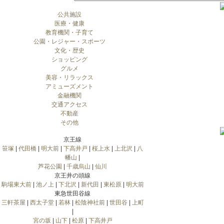
公共施設
医療・健康
教育機関・子育て
公園・レジャー・スポーツ
文化・歴史
ショッピング
グルメ
美容・リラックス
アミューズメント
金融機関
交通アクセス
不動産
その他
京王線
笹塚
|
代田橋
|
明大前
|
下高井戸
|
桜上水
|
上北沢
|
八
幡山
|
芦花公園
|
千歳烏山
|
仙川
京王井の頭線
駒場東大前
|
池ノ上
|
下北沢
|
新代田
|
東松原
|
明大前
東急世田谷線
三軒茶屋
|
西太子堂
|
若林
|
松陰神社前
|
世田谷
|
上町
|
宮の坂
|
山下
|
松原
|
下高井戸