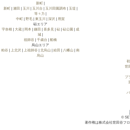
新町
|
新町
|
瀬田
|
玉川
|
玉川台
|
玉川田園調布
|
玉堤
|
等々力
|
中町
|
野毛
|
東玉川
|
深沢
|
用賀
砧エリア
宇奈根
|
大蔵
|
岡本
|
鎌田
|
喜多見
|
砧
|
砧公園
|
成
城
|
祖師谷
|
千歳台
|
船橋
烏山エリア
粕谷
|
上北沢
|
上祖師谷
|
北烏山
|
給田
|
八幡山
|
南
烏山
初
世
プ
バ
© S
著作権は株式会社世田谷フロ