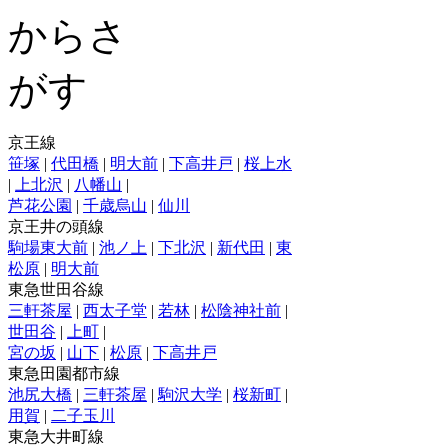
京王線
笹塚
|
代田橋
|
明大前
|
下高井戸
|
桜上水
|
上北沢
|
八幡山
|
芦花公園
|
千歳烏山
|
仙川
京王井の頭線
駒場東大前
|
池ノ上
|
下北沢
|
新代田
|
東
松原
|
明大前
東急世田谷線
三軒茶屋
|
西太子堂
|
若林
|
松陰神社前
|
世田谷
|
上町
|
宮の坂
|
山下
|
松原
|
下高井戸
東急田園都市線
池尻大橋
|
三軒茶屋
|
駒沢大学
|
桜新町
|
用賀
|
二子玉川
東急大井町線