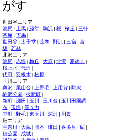
世田谷エリア
池尻
|
上馬
|
経堂
|
駒沢
|
桜
|
桜丘
|
三軒
茶屋
|
下馬
|
世田谷
|
太子堂
|
弦巻
|
野沢
|
三宿
|
宮
坂
|
若林
北沢エリア
池尻
|
赤堤
|
梅丘
|
大原
|
北沢
|
豪徳寺
|
桜上水
|
代沢
|
代田
|
羽根木
|
松原
玉川エリア
奥沢
|
尾山台
|
上野毛
|
上用賀
|
駒沢
|
駒沢公園
|
桜新町
|
新町
|
瀬田
|
玉川
|
玉川台
|
玉川田園調
布
|
玉堤
|
等々力
|
中町
|
野毛
|
東玉川
|
深沢
|
用賀
砧エリア
宇奈根
|
大蔵
|
岡本
|
鎌田
|
喜多見
|
砧
|
砧公園
|
成城
|