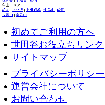
祖師谷
|
千歳台
|
船橋
烏山エリア
粕谷
|
上北沢
|
上祖師谷
|
北烏山
|
給田
|
八幡山
|
南烏山
初めてご利用の方へ
世田谷お役立ちリンク
サイトマップ
プライバシーポリシー
運営会社について
お問い合わせ