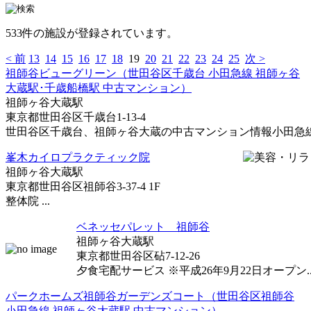
533件の施設が登録されています。
< 前
13
14
15
16
17
18
19
20
21
22
23
24
25
次 >
祖師谷ビューグリーン（世田谷区千歳台 小田急線 祖師ヶ谷
大蔵駅･千歳船橋駅 中古マンション）
祖師ヶ谷大蔵駅
東京都世田谷区千歳台1-13-4
世田谷区千歳台、祖師ヶ谷大蔵の中古マンション情報小田急線 祖
峯木カイロプラクティック院
祖師ヶ谷大蔵駅
東京都世田谷区祖師谷3-37-4 1F
整体院 ...
ベネッセパレット 祖師谷
祖師ヶ谷大蔵駅
東京都世田谷区砧7-12-26
夕食宅配サービス ※平成26年9月22日オープン..
パークホームズ祖師谷ガーデンズコート（世田谷区祖師谷
小田急線 祖師ヶ谷大蔵駅 中古マンション）