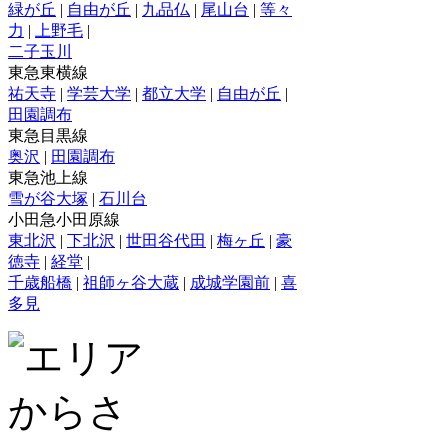
緑が丘
|
自由が丘
|
九品仏
|
尾山台
|
等々
力
|
上野毛
|
二子玉川
東急東横線
祐天寺
|
学芸大学
|
都立大学
|
自由が丘
|
田園調布
東急目黒線
奥沢
|
田園調布
東急池上線
雪が谷大塚
|
石川台
小田急小田原線
東北沢
|
下北沢
|
世田谷代田
|
梅ヶ丘
|
豪
徳寺
|
経堂
|
千歳船橋
|
祖師ヶ谷大蔵
|
成城学園前
|
喜
多見