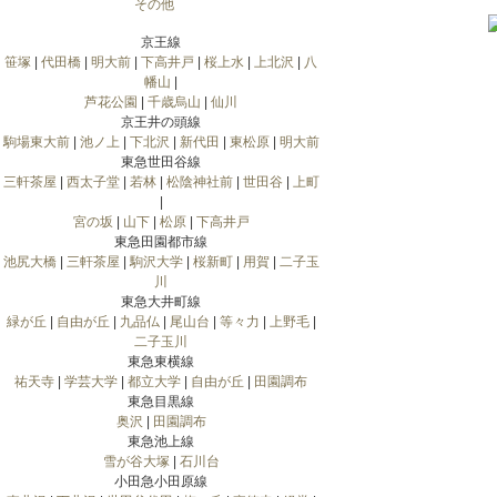
その他
京王線
笹塚
|
代田橋
|
明大前
|
下高井戸
|
桜上水
|
上北沢
|
八
幡山
|
芦花公園
|
千歳烏山
|
仙川
京王井の頭線
駒場東大前
|
池ノ上
|
下北沢
|
新代田
|
東松原
|
明大前
東急世田谷線
三軒茶屋
|
西太子堂
|
若林
|
松陰神社前
|
世田谷
|
上町
|
宮の坂
|
山下
|
松原
|
下高井戸
東急田園都市線
池尻大橋
|
三軒茶屋
|
駒沢大学
|
桜新町
|
用賀
|
二子玉
川
東急大井町線
緑が丘
|
自由が丘
|
九品仏
|
尾山台
|
等々力
|
上野毛
|
二子玉川
東急東横線
祐天寺
|
学芸大学
|
都立大学
|
自由が丘
|
田園調布
東急目黒線
奥沢
|
田園調布
東急池上線
雪が谷大塚
|
石川台
小田急小田原線