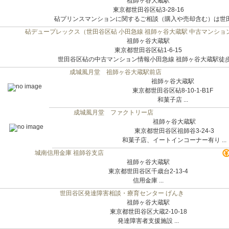
祖師ヶ谷大蔵駅
東京都世田谷区砧3-28-16
砧プリンスマンションに関するご相談（購入や売却含む）は世田谷
砧デュープレックス（世田谷区砧 小田急線 祖師ヶ谷大蔵駅 中古マンショ
祖師ヶ谷大蔵駅
東京都世田谷区砧1-6-15
世田谷区砧の中古マンション情報小田急線 祖師ヶ谷大蔵駅徒歩1.
成城風月堂 祖師ヶ谷大蔵駅前店
祖師ヶ谷大蔵駅
東京都世田谷区砧8-10-1-B1F
和菓子店 ...
成城風月堂 ファクトリー店
祖師ヶ谷大蔵駅
東京都世田谷区祖師谷3-24-3
和菓子店、イートインコーナー有り ...
城南信用金庫 祖師谷支店
祖師ヶ谷大蔵駅
東京都世田谷区千歳台2-13-4
信用金庫 ...
世田谷区発達障害相談・療育センター げんき
祖師ヶ谷大蔵駅
東京都世田谷区大蔵2-10-18
発達障害者支援施設 ...