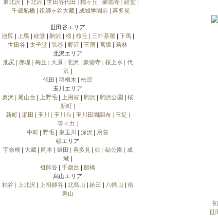
東北沢
|
下北沢
|
世田谷代田
|
梅ヶ丘
|
豪徳寺
|
経堂
|
千歳船橋
|
祖師ヶ谷大蔵
|
成城学園前
|
喜多見
世田谷エリア
池尻
|
上馬
|
経堂
|
駒沢
|
桜
|
桜丘
|
三軒茶屋
|
下馬
|
世田谷
|
太子堂
|
弦巻
|
野沢
|
三宿
|
宮坂
|
若林
北沢エリア
池尻
|
赤堤
|
梅丘
|
大原
|
北沢
|
豪徳寺
|
桜上水
|
代
沢
|
代田
|
羽根木
|
松原
玉川エリア
奥沢
|
尾山台
|
上野毛
|
上用賀
|
駒沢
|
駒沢公園
|
桜
新町
|
新町
|
瀬田
|
玉川
|
玉川台
|
玉川田園調布
|
玉堤
|
等々力
|
中町
|
野毛
|
東玉川
|
深沢
|
用賀
砧エリア
宇奈根
|
大蔵
|
岡本
|
鎌田
|
喜多見
|
砧
|
砧公園
|
成
城
|
祖師谷
|
千歳台
|
船橋
烏山エリア
粕谷
|
上北沢
|
上祖師谷
|
北烏山
|
給田
|
八幡山
|
南
烏山
初
世