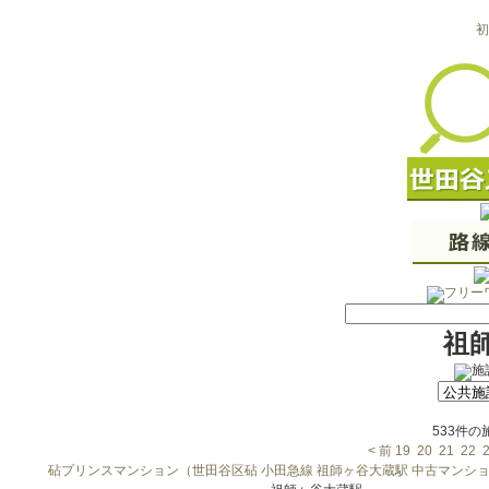
初
祖
533件
< 前
19
20
21
22
砧プリンスマンション（世田谷区砧 小田急線 祖師ヶ谷大蔵駅 中古マンシ