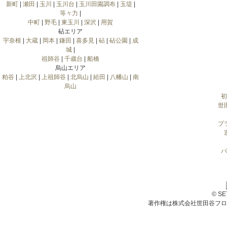
新町
|
瀬田
|
玉川
|
玉川台
|
玉川田園調布
|
玉堤
|
等々力
|
中町
|
野毛
|
東玉川
|
深沢
|
用賀
砧エリア
宇奈根
|
大蔵
|
岡本
|
鎌田
|
喜多見
|
砧
|
砧公園
|
成
城
|
祖師谷
|
千歳台
|
船橋
烏山エリア
粕谷
|
上北沢
|
上祖師谷
|
北烏山
|
給田
|
八幡山
|
南
烏山
初
世
プ
バ
© S
著作権は株式会社世田谷フロ