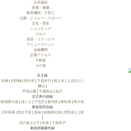
公共施設
医療・健康
教育機関・子育て
公園・レジャー・スポーツ
文化・歴史
ショッピング
グルメ
美容・リラックス
アミューズメント
金融機関
交通アクセス
不動産
その他
京王線
笹塚
|
代田橋
|
明大前
|
下高井戸
|
桜上水
|
上北沢
|
八
幡山
|
芦花公園
|
千歳烏山
|
仙川
京王井の頭線
駒場東大前
|
池ノ上
|
下北沢
|
新代田
|
東松原
|
明大前
東急世田谷線
三軒茶屋
|
西太子堂
|
若林
|
松陰神社前
|
世田谷
|
上町
|
宮の坂
|
山下
|
松原
|
下高井戸
東急田園都市線