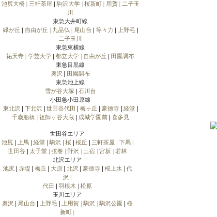
池尻大橋
|
三軒茶屋
|
駒沢大学
|
桜新町
|
用賀
|
二子玉
川
東急大井町線
緑が丘
|
自由が丘
|
九品仏
|
尾山台
|
等々力
|
上野毛
|
二子玉川
東急東横線
祐天寺
|
学芸大学
|
都立大学
|
自由が丘
|
田園調布
東急目黒線
奥沢
|
田園調布
東急池上線
雪が谷大塚
|
石川台
小田急小田原線
東北沢
|
下北沢
|
世田谷代田
|
梅ヶ丘
|
豪徳寺
|
経堂
|
千歳船橋
|
祖師ヶ谷大蔵
|
成城学園前
|
喜多見
世田谷エリア
池尻
|
上馬
|
経堂
|
駒沢
|
桜
|
桜丘
|
三軒茶屋
|
下馬
|
世田谷
|
太子堂
|
弦巻
|
野沢
|
三宿
|
宮坂
|
若林
北沢エリア
池尻
|
赤堤
|
梅丘
|
大原
|
北沢
|
豪徳寺
|
桜上水
|
代
沢
|
代田
|
羽根木
|
松原
玉川エリア
奥沢
|
尾山台
|
上野毛
|
上用賀
|
駒沢
|
駒沢公園
|
桜
新町
|