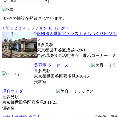
107件の施設が登録されています。
< 前
1
2
3
4
5
6
7
8
9
10
11
次 >
財団法人世田谷トラストまちづくりビジタ
ター
喜多見駅
東京都世田谷区成城4-29-1
自然環境保全活動拠点、展示コーナー、ミニ
美容室 ラ・セーヌ
喜多見駅
東京都世田谷区喜多見8-18-15
美容室 ...
理容マチダ
喜多見駅
東京都世田谷区喜多見8-11-21
理容室 ...