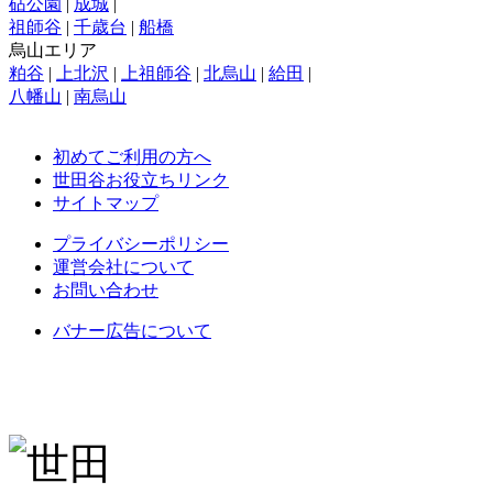
砧公園
|
成城
|
祖師谷
|
千歳台
|
船橋
烏山エリア
粕谷
|
上北沢
|
上祖師谷
|
北烏山
|
給田
|
八幡山
|
南烏山
初めてご利用の方へ
世田谷お役立ちリンク
サイトマップ
プライバシーポリシー
運営会社について
お問い合わせ
バナー広告について