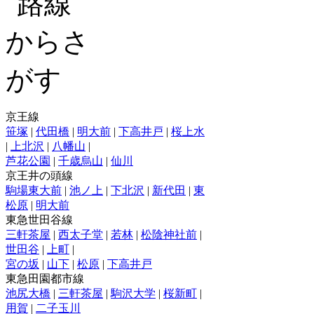
京王線
笹塚
|
代田橋
|
明大前
|
下高井戸
|
桜上水
|
上北沢
|
八幡山
|
芦花公園
|
千歳烏山
|
仙川
京王井の頭線
駒場東大前
|
池ノ上
|
下北沢
|
新代田
|
東
松原
|
明大前
東急世田谷線
三軒茶屋
|
西太子堂
|
若林
|
松陰神社前
|
世田谷
|
上町
|
宮の坂
|
山下
|
松原
|
下高井戸
東急田園都市線
池尻大橋
|
三軒茶屋
|
駒沢大学
|
桜新町
|
用賀
|
二子玉川