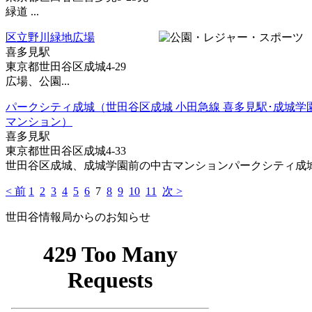
緑道 ...
区立野川緑地広場
喜多見駅
東京都世田谷区成城4-29
広場、公園...
パークシティ成城（世田谷区成城 小田急線 喜多見駅･成城学
マンション）
喜多見駅
東京都世田谷区成城4-33
世田谷区成城、成城学園前の中古マンションパークシティ成城 情
< 前
1
2
3
4
5
6
7
8
9
10
11
次 >
世田谷情報局からのお知らせ