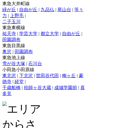
東急大井町線
緑が丘
|
自由が丘
|
九品仏
|
尾山台
|
等々
力
|
上野毛
|
二子玉川
東急東横線
祐天寺
|
学芸大学
|
都立大学
|
自由が丘
|
田園調布
東急目黒線
奥沢
|
田園調布
東急池上線
雪が谷大塚
|
石川台
小田急小田原線
東北沢
|
下北沢
|
世田谷代田
|
梅ヶ丘
|
豪
徳寺
|
経堂
|
千歳船橋
|
祖師ヶ谷大蔵
|
成城学園前
|
喜
多見