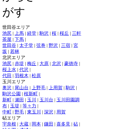
世田谷エリア
池尻
|
上馬
|
経堂
|
駒沢
|
桜
|
桜丘
|
三軒
茶屋
|
下馬
|
世田谷
|
太子堂
|
弦巻
|
野沢
|
三宿
|
宮
坂
|
若林
北沢エリア
池尻
|
赤堤
|
梅丘
|
大原
|
北沢
|
豪徳寺
|
桜上水
|
代沢
|
代田
|
羽根木
|
松原
玉川エリア
奥沢
|
尾山台
|
上野毛
|
上用賀
|
駒沢
|
駒沢公園
|
桜新町
|
新町
|
瀬田
|
玉川
|
玉川台
|
玉川田園調
布
|
玉堤
|
等々力
|
中町
|
野毛
|
東玉川
|
深沢
|
用賀
砧エリア
宇奈根
|
大蔵
|
岡本
|
鎌田
|
喜多見
|
砧
|