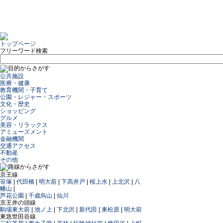
トップページ
フリーワード検索
公共施設
医療・健康
教育機関・子育て
公園・レジャー・スポーツ
文化・歴史
ショッピング
グルメ
美容・リラックス
アミューズメント
金融機関
交通アクセス
不動産
その他
京王線
笹塚
|
代田橋
|
明大前
|
下高井戸
|
桜上水
|
上北沢
|
八
幡山
|
芦花公園
|
千歳烏山
|
仙川
京王井の頭線
駒場東大前
|
池ノ上
|
下北沢
|
新代田
|
東松原
|
明大前
東急世田谷線