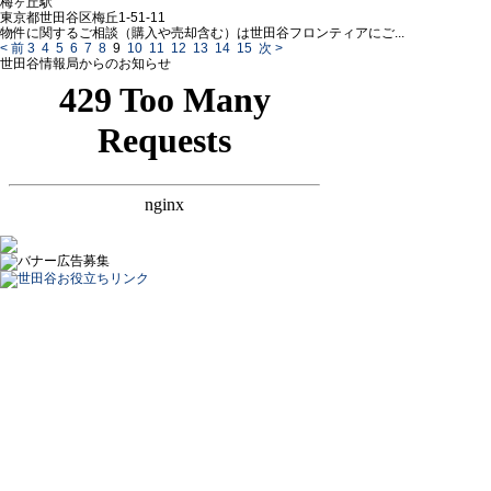
梅ヶ丘駅
東京都世田谷区梅丘1-51-11
物件に関するご相談（購入や売却含む）は世田谷フロンティアにご...
< 前
3
4
5
6
7
8
9
10
11
12
13
14
15
次 >
世田谷情報局からのお知らせ