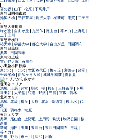
三軒茶屋
|
西太子堂
|
若林
|
松陰神社前
|
世田谷
|
上町
|
宮の坂
|
山下
|
松原
|
下高井戸
東急田園都市線
池尻大橋
|
三軒茶屋
|
駒沢大学
|
桜新町
|
用賀
|
二子玉
川
東急大井町線
緑が丘
|
自由が丘
|
九品仏
|
尾山台
|
等々力
|
上野毛
|
二子玉川
東急東横線
祐天寺
|
学芸大学
|
都立大学
|
自由が丘
|
田園調布
東急目黒線
奥沢
|
田園調布
東急池上線
雪が谷大塚
|
石川台
小田急小田原線
東北沢
|
下北沢
|
世田谷代田
|
梅ヶ丘
|
豪徳寺
|
経堂
|
千歳船橋
|
祖師ヶ谷大蔵
|
成城学園前
|
喜多見
世田谷エリア
池尻
|
上馬
|
経堂
|
駒沢
|
桜
|
桜丘
|
三軒茶屋
|
下馬
|
世田谷
|
太子堂
|
弦巻
|
野沢
|
三宿
|
宮坂
|
若林
北沢エリア
池尻
|
赤堤
|
梅丘
|
大原
|
北沢
|
豪徳寺
|
桜上水
|
代
沢
|
代田
|
羽根木
|
松原
玉川エリア
奥沢
|
尾山台
|
上野毛
|
上用賀
|
駒沢
|
駒沢公園
|
桜
新町
|
新町
|
瀬田
|
玉川
|
玉川台
|
玉川田園調布
|
玉堤
|
等々力
|
中町
|
野毛
|
東玉川
|
深沢
|
用賀