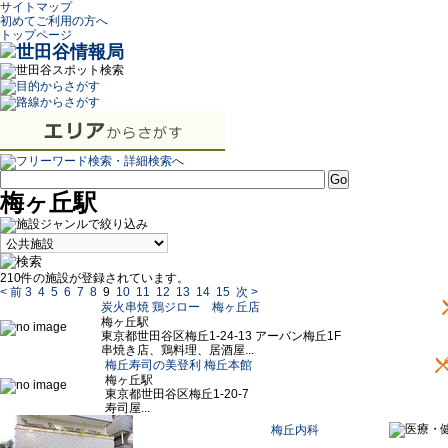
サイトマップ
初めてご利用の方へ
トップページ
梅ヶ丘駅
210件の施設が登録されています。
< 前
3
4
5
6
7
8
9
10
11
12
13
14
15
次 >
炭火串焼 鶏ジロー 梅ヶ丘店
梅ヶ丘駅
東京都世田谷区梅丘1-24-13 アーバン梅丘1F
串焼き店、鶏料理、居酒屋...
梅丘寿司の美登利 梅丘本館
梅ヶ丘駅
東京都世田谷区梅丘1-20-7
寿司屋...
梅丘内科