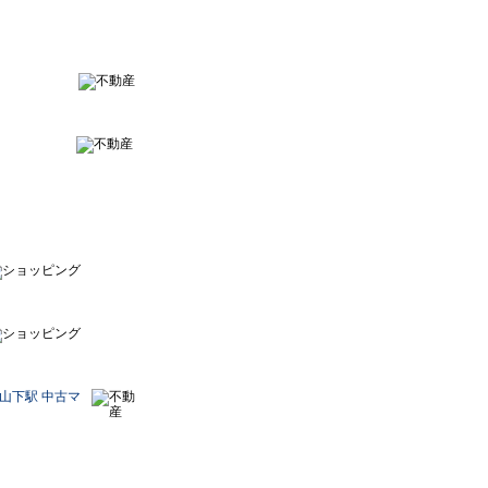
）
山下駅 中古マ