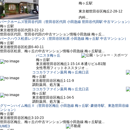
梅ヶ丘駅
東京都世田谷区梅丘2-28-12
内科...
パークホームズ世田谷代田（世田谷区代田 小田急線 世田谷代田駅 中古マンション
梅ヶ丘駅
東京都世田谷区代田3-22-12
世田谷区代田、世田谷代田の中古マンション情報小田急線 梅ヶ丘...
パークハウス松原レジデンス（世田谷区松原 小田急線 梅ヶ丘駅 中古マンション）
梅ヶ丘駅
東京都世田谷区松原6-40-11
世田谷区松原、梅ヶ丘の中古マンション情報小田急線 梅ヶ丘駅徒...
バニスタ梅ヶ丘
梅ヶ丘駅
東京都世田谷区梅丘1-15-14 本通りビルB1階
女性専用フィットネススタジオ ...
ココカラファイン薬局 梅ヶ丘南口店
梅ヶ丘駅
東京都世田谷区梅丘1-11-9
調剤薬局、処方箋 ...
ココカラファイン薬局 梅ヶ丘北口店
梅ヶ丘駅
東京都世田谷区梅丘1-34-5
調剤薬局、処方箋 ...
グリーンハイム梅丘Ⅱ（世田谷区梅丘 小田急線 梅ヶ丘駅･豪徳寺駅、東急世田谷線 
ンション）
梅ヶ丘駅
東京都世田谷区梅丘3-10-23
世田谷区梅丘、梅ヶ丘の中古マンション情報小田急線 梅ヶ丘駅徒...
UME3