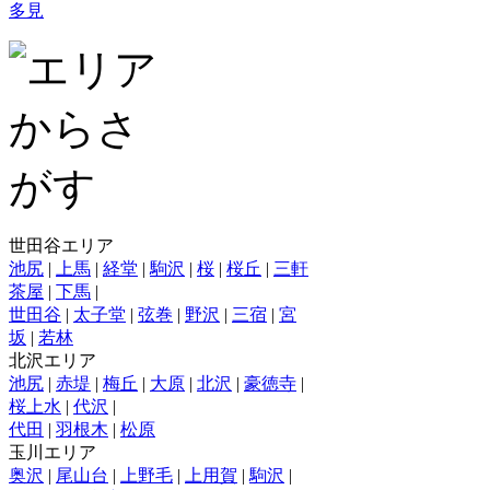
多見
世田谷エリア
池尻
|
上馬
|
経堂
|
駒沢
|
桜
|
桜丘
|
三軒
茶屋
|
下馬
|
世田谷
|
太子堂
|
弦巻
|
野沢
|
三宿
|
宮
坂
|
若林
北沢エリア
池尻
|
赤堤
|
梅丘
|
大原
|
北沢
|
豪徳寺
|
桜上水
|
代沢
|
代田
|
羽根木
|
松原
玉川エリア
奥沢
|
尾山台
|
上野毛
|
上用賀
|
駒沢
|