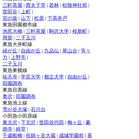
三軒茶屋
|
西太子堂
|
若林
|
松陰神社前
|
世田谷
|
上町
|
宮の坂
|
山下
|
松原
|
下高井戸
東急田園都市線
池尻大橋
|
三軒茶屋
|
駒沢大学
|
桜新町
|
用賀
|
二子玉川
東急大井町線
緑が丘
|
自由が丘
|
九品仏
|
尾山台
|
等々
力
|
上野毛
|
二子玉川
東急東横線
祐天寺
|
学芸大学
|
都立大学
|
自由が丘
|
田園調布
東急目黒線
奥沢
|
田園調布
東急池上線
雪が谷大塚
|
石川台
小田急小田原線
東北沢
|
下北沢
|
世田谷代田
|
梅ヶ丘
|
豪
徳寺
|
経堂
|
千歳船橋
|
祖師ヶ谷大蔵
|
成城学園前
|
喜