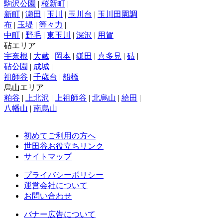
駒沢公園
|
桜新町
|
新町
|
瀬田
|
玉川
|
玉川台
|
玉川田園調
布
|
玉堤
|
等々力
|
中町
|
野毛
|
東玉川
|
深沢
|
用賀
砧エリア
宇奈根
|
大蔵
|
岡本
|
鎌田
|
喜多見
|
砧
|
砧公園
|
成城
|
祖師谷
|
千歳台
|
船橋
烏山エリア
粕谷
|
上北沢
|
上祖師谷
|
北烏山
|
給田
|
八幡山
|
南烏山
初めてご利用の方へ
世田谷お役立ちリンク
サイトマップ
プライバシーポリシー
運営会社について
お問い合わせ
バナー広告について