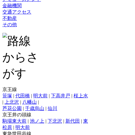
金融機関
交通アクセス
不動産
その他
京王線
笹塚
|
代田橋
|
明大前
|
下高井戸
|
桜上水
|
上北沢
|
八幡山
|
芦花公園
|
千歳烏山
|
仙川
京王井の頭線
駒場東大前
|
池ノ上
|
下北沢
|
新代田
|
東
松原
|
明大前
東急世田谷線