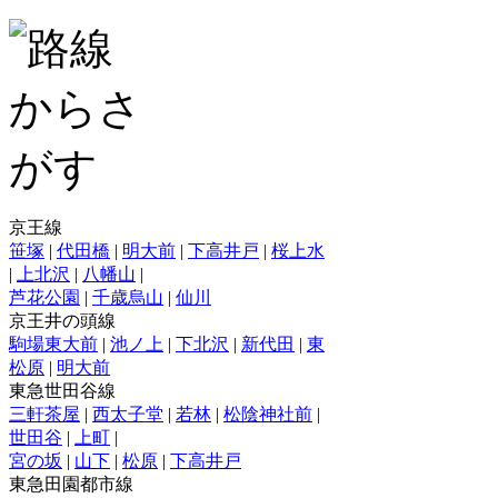
京王線
笹塚
|
代田橋
|
明大前
|
下高井戸
|
桜上水
|
上北沢
|
八幡山
|
芦花公園
|
千歳烏山
|
仙川
京王井の頭線
駒場東大前
|
池ノ上
|
下北沢
|
新代田
|
東
松原
|
明大前
東急世田谷線
三軒茶屋
|
西太子堂
|
若林
|
松陰神社前
|
世田谷
|
上町
|
宮の坂
|
山下
|
松原
|
下高井戸
東急田園都市線