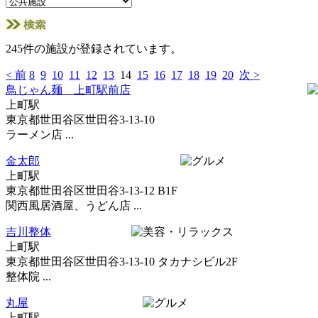
245件の施設が登録されています。
< 前
8
9
10
11
12
13
14
15
16
17
18
19
20
次 >
鳥じゃん麺 上町駅前店
上町駅
東京都世田谷区世田谷3-13-10
ラーメン店 ...
金太郎
上町駅
東京都世田谷区世田谷3-13-12 B1F
関西風居酒屋、うどん店 ...
吉川整体
上町駅
東京都世田谷区世田谷3-13-10 タカナシビル2F
整体院 ...
丸屋
上町駅