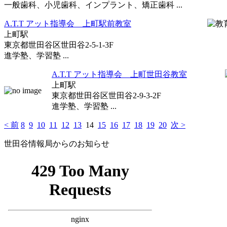
一般歯科、小児歯科、インプラント、矯正歯科 ...
A.T.T アット指導会 上町駅前教室
上町駅
東京都世田谷区世田谷2-5-1-3F
進学塾、学習塾 ...
A.T.T アット指導会 上町世田谷教室
上町駅
東京都世田谷区世田谷2-9-3-2F
進学塾、学習塾 ...
< 前
8
9
10
11
12
13
14
15
16
17
18
19
20
次 >
世田谷情報局からのお知らせ