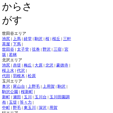
世田谷エリア
池尻
|
上馬
|
経堂
|
駒沢
|
桜
|
桜丘
|
三軒
茶屋
|
下馬
|
世田谷
|
太子堂
|
弦巻
|
野沢
|
三宿
|
宮
坂
|
若林
北沢エリア
池尻
|
赤堤
|
梅丘
|
大原
|
北沢
|
豪徳寺
|
桜上水
|
代沢
|
代田
|
羽根木
|
松原
玉川エリア
奥沢
|
尾山台
|
上野毛
|
上用賀
|
駒沢
|
駒沢公園
|
桜新町
|
新町
|
瀬田
|
玉川
|
玉川台
|
玉川田園調
布
|
玉堤
|
等々力
|
中町
|
野毛
|
東玉川
|
深沢
|
用賀
砧エリア