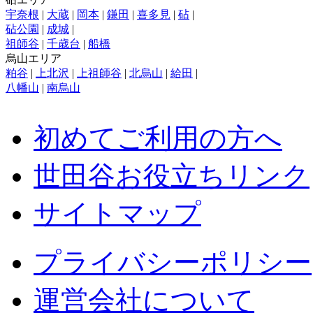
宇奈根
|
大蔵
|
岡本
|
鎌田
|
喜多見
|
砧
|
砧公園
|
成城
|
祖師谷
|
千歳台
|
船橋
烏山エリア
粕谷
|
上北沢
|
上祖師谷
|
北烏山
|
給田
|
八幡山
|
南烏山
初めてご利用の方へ
世田谷お役立ちリンク
サイトマップ
プライバシーポリシー
運営会社について