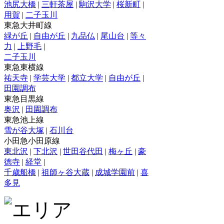
池尻大橋
|
三軒茶屋
|
駒沢大学
|
桜新町
|
用賀
|
二子玉川
東急大井町線
緑が丘
|
自由が丘
|
九品仏
|
尾山台
|
等々
力
|
上野毛
|
二子玉川
東急東横線
祐天寺
|
学芸大学
|
都立大学
|
自由が丘
|
田園調布
東急目黒線
奥沢
|
田園調布
東急池上線
雪が谷大塚
|
石川台
小田急小田原線
東北沢
|
下北沢
|
世田谷代田
|
梅ヶ丘
|
豪
徳寺
|
経堂
|
千歳船橋
|
祖師ヶ谷大蔵
|
成城学園前
|
喜
多見