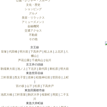
公園・レジャー・スポーツ
文化・歴史
ショッピング
グルメ
美容・リラックス
アミューズメント
金融機関
交通アクセス
不動産
その他
京王線
笹塚
|
代田橋
|
明大前
|
下高井戸
|
桜上水
|
上北沢
|
八
幡山
|
芦花公園
|
千歳烏山
|
仙川
京王井の頭線
駒場東大前
|
池ノ上
|
下北沢
|
新代田
|
東松原
|
明大前
東急世田谷線
三軒茶屋
|
西太子堂
|
若林
|
松陰神社前
|
世田谷
|
上町
|
宮の坂
|
山下
|
松原
|
下高井戸
東急田園都市線
池尻大橋
|
三軒茶屋
|
駒沢大学
|
桜新町
|
用賀
|
二子玉
川
東急大井町線