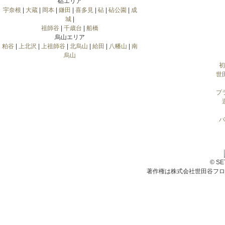
砧エリア
宇奈根
|
大蔵
|
岡本
|
鎌田
|
喜多見
|
砧
|
砧公園
|
成
城
|
祖師谷
|
千歳台
|
船橋
烏山エリア
粕谷
|
上北沢
|
上祖師谷
|
北烏山
|
給田
|
八幡山
|
南
烏山
初
世
プ
バ
© S
著作権は株式会社世田谷フロ