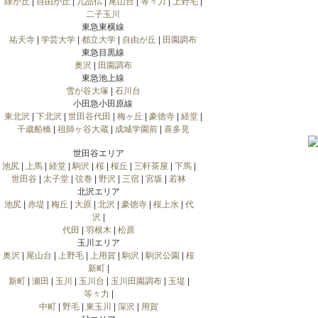
緑が丘
|
自由が丘
|
九品仏
|
尾山台
|
等々力
|
上野毛
|
二子玉川
東急東横線
祐天寺
|
学芸大学
|
都立大学
|
自由が丘
|
田園調布
東急目黒線
奥沢
|
田園調布
東急池上線
雪が谷大塚
|
石川台
小田急小田原線
東北沢
|
下北沢
|
世田谷代田
|
梅ヶ丘
|
豪徳寺
|
経堂
|
千歳船橋
|
祖師ヶ谷大蔵
|
成城学園前
|
喜多見
世田谷エリア
池尻
|
上馬
|
経堂
|
駒沢
|
桜
|
桜丘
|
三軒茶屋
|
下馬
|
世田谷
|
太子堂
|
弦巻
|
野沢
|
三宿
|
宮坂
|
若林
北沢エリア
池尻
|
赤堤
|
梅丘
|
大原
|
北沢
|
豪徳寺
|
桜上水
|
代
沢
|
代田
|
羽根木
|
松原
玉川エリア
奥沢
|
尾山台
|
上野毛
|
上用賀
|
駒沢
|
駒沢公園
|
桜
新町
|
新町
|
瀬田
|
玉川
|
玉川台
|
玉川田園調布
|
玉堤
|
等々力
|
中町
|
野毛
|
東玉川
|
深沢
|
用賀