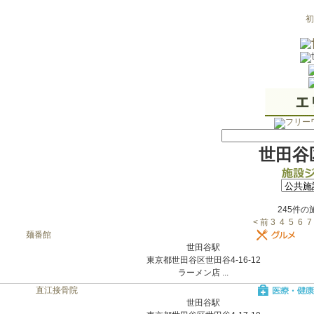
初
世田谷
245件
< 前
3
4
5
6
7
麺番館
世田谷駅
東京都世田谷区世田谷4-16-12
ラーメン店 ...
直江接骨院
世田谷駅