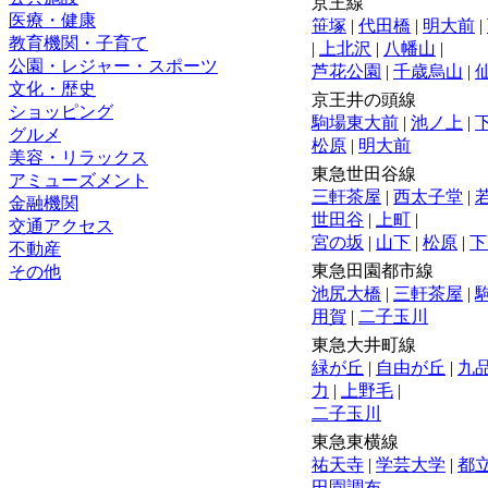
京王線
医療・健康
笹塚
|
代田橋
|
明大前
|
教育機関・子育て
|
上北沢
|
八幡山
|
公園・レジャー・スポーツ
芦花公園
|
千歳烏山
|
文化・歴史
京王井の頭線
ショッピング
駒場東大前
|
池ノ上
|
グルメ
松原
|
明大前
美容・リラックス
東急世田谷線
アミューズメント
三軒茶屋
|
西太子堂
|
金融機関
世田谷
|
上町
|
交通アクセス
宮の坂
|
山下
|
松原
|
下
不動産
東急田園都市線
その他
池尻大橋
|
三軒茶屋
|
用賀
|
二子玉川
東急大井町線
緑が丘
|
自由が丘
|
九
力
|
上野毛
|
二子玉川
東急東横線
祐天寺
|
学芸大学
|
都
田園調布