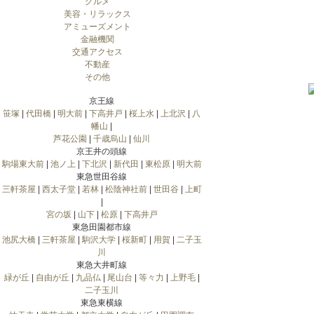
グルメ
美容・リラックス
アミューズメント
金融機関
交通アクセス
不動産
その他
京王線
笹塚
|
代田橋
|
明大前
|
下高井戸
|
桜上水
|
上北沢
|
八
幡山
|
芦花公園
|
千歳烏山
|
仙川
京王井の頭線
駒場東大前
|
池ノ上
|
下北沢
|
新代田
|
東松原
|
明大前
東急世田谷線
三軒茶屋
|
西太子堂
|
若林
|
松陰神社前
|
世田谷
|
上町
|
宮の坂
|
山下
|
松原
|
下高井戸
東急田園都市線
池尻大橋
|
三軒茶屋
|
駒沢大学
|
桜新町
|
用賀
|
二子玉
川
東急大井町線
緑が丘
|
自由が丘
|
九品仏
|
尾山台
|
等々力
|
上野毛
|
二子玉川
東急東横線