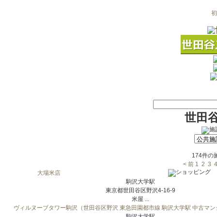
初
世田
174件
< 前
1
2
3
大場米店
駒沢大学駅
東京都世田谷区野沢4-16-9
米屋 ...
ヴィルヌーブタワー駒沢（世田谷区野沢 東急田園都市線 駒沢大学駅 中古マン
駒沢大学駅