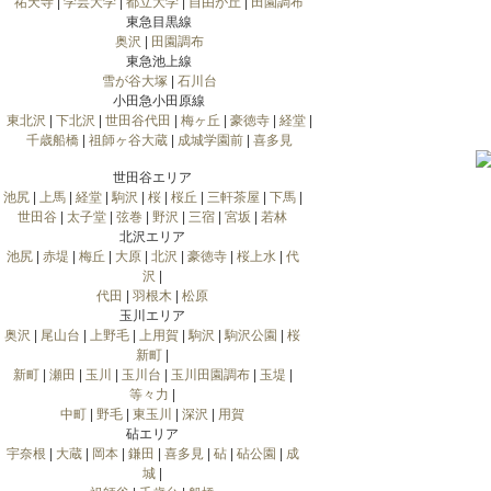
祐天寺
|
学芸大学
|
都立大学
|
自由が丘
|
田園調布
東急目黒線
奥沢
|
田園調布
東急池上線
雪が谷大塚
|
石川台
小田急小田原線
東北沢
|
下北沢
|
世田谷代田
|
梅ヶ丘
|
豪徳寺
|
経堂
|
千歳船橋
|
祖師ヶ谷大蔵
|
成城学園前
|
喜多見
世田谷エリア
池尻
|
上馬
|
経堂
|
駒沢
|
桜
|
桜丘
|
三軒茶屋
|
下馬
|
世田谷
|
太子堂
|
弦巻
|
野沢
|
三宿
|
宮坂
|
若林
北沢エリア
池尻
|
赤堤
|
梅丘
|
大原
|
北沢
|
豪徳寺
|
桜上水
|
代
沢
|
代田
|
羽根木
|
松原
玉川エリア
奥沢
|
尾山台
|
上野毛
|
上用賀
|
駒沢
|
駒沢公園
|
桜
新町
|
新町
|
瀬田
|
玉川
|
玉川台
|
玉川田園調布
|
玉堤
|
等々力
|
中町
|
野毛
|
東玉川
|
深沢
|
用賀
砧エリア
宇奈根
|
大蔵
|
岡本
|
鎌田
|
喜多見
|
砧
|
砧公園
|
成
城
|