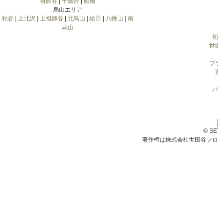
祖師谷
|
千歳台
|
船橋
烏山エリア
粕谷
|
上北沢
|
上祖師谷
|
北烏山
|
給田
|
八幡山
|
南
烏山
初
世
プ
バ
© S
著作権は株式会社世田谷フロ