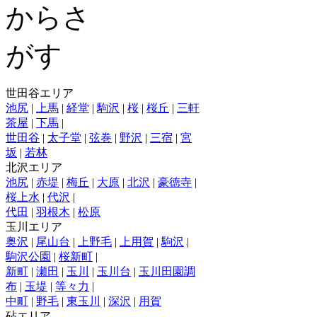
世田谷エリア
池尻
|
上馬
|
経堂
|
駒沢
|
桜
|
桜丘
|
三軒
茶屋
|
下馬
|
世田谷
|
太子堂
|
弦巻
|
野沢
|
三宿
|
宮
坂
|
若林
北沢エリア
池尻
|
赤堤
|
梅丘
|
大原
|
北沢
|
豪徳寺
|
桜上水
|
代沢
|
代田
|
羽根木
|
松原
玉川エリア
奥沢
|
尾山台
|
上野毛
|
上用賀
|
駒沢
|
駒沢公園
|
桜新町
|
新町
|
瀬田
|
玉川
|
玉川台
|
玉川田園調
布
|
玉堤
|
等々力
|
中町
|
野毛
|
東玉川
|
深沢
|
用賀
砧エリア