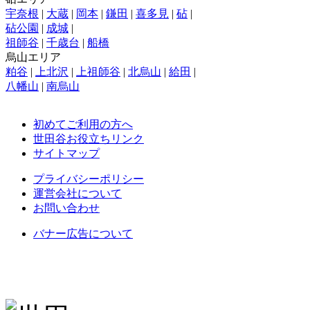
宇奈根
|
大蔵
|
岡本
|
鎌田
|
喜多見
|
砧
|
砧公園
|
成城
|
祖師谷
|
千歳台
|
船橋
烏山エリア
粕谷
|
上北沢
|
上祖師谷
|
北烏山
|
給田
|
八幡山
|
南烏山
初めてご利用の方へ
世田谷お役立ちリンク
サイトマップ
プライバシーポリシー
運営会社について
お問い合わせ
バナー広告について