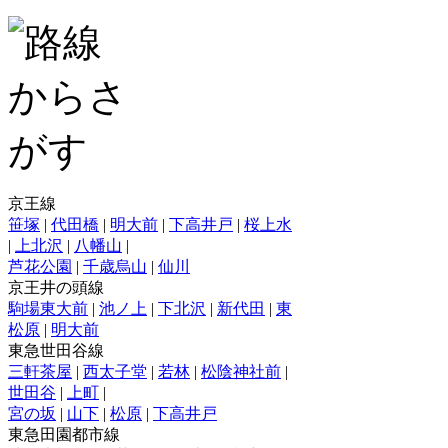
京王線
笹塚
|
代田橋
|
明大前
|
下高井戸
|
桜上水
|
上北沢
|
八幡山
|
芦花公園
|
千歳烏山
|
仙川
京王井の頭線
駒場東大前
|
池ノ上
|
下北沢
|
新代田
|
東
松原
|
明大前
東急世田谷線
三軒茶屋
|
西太子堂
|
若林
|
松陰神社前
|
世田谷
|
上町
|
宮の坂
|
山下
|
松原
|
下高井戸
東急田園都市線