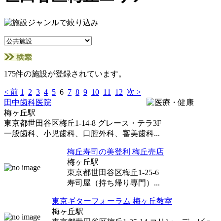
175件の施設が登録されています。
< 前
1
2
3
4
5
6
7
8
9
10
11
12
次 >
田中歯科医院
梅ヶ丘駅
東京都世田谷区梅丘1-14-8 グレース・テラ3F
一般歯科、小児歯科、口腔外科、審美歯科...
梅丘寿司の美登利 梅丘売店
梅ヶ丘駅
東京都世田谷区梅丘1-25-6
寿司屋（持ち帰り専門）...
東京ギターフォーラム 梅ヶ丘教室
梅ヶ丘駅