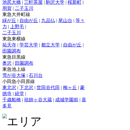
池尻大橋
|
三軒茶屋
|
駒沢大学
|
桜新町
|
用賀
|
二子玉川
東急大井町線
緑が丘
|
自由が丘
|
九品仏
|
尾山台
|
等々
力
|
上野毛
|
二子玉川
東急東横線
祐天寺
|
学芸大学
|
都立大学
|
自由が丘
|
田園調布
東急目黒線
奥沢
|
田園調布
東急池上線
雪が谷大塚
|
石川台
小田急小田原線
東北沢
|
下北沢
|
世田谷代田
|
梅ヶ丘
|
豪
徳寺
|
経堂
|
千歳船橋
|
祖師ヶ谷大蔵
|
成城学園前
|
喜
多見