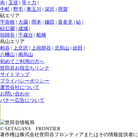
布
|
玉堤
|
等々力
|
中町
|
野毛
|
東玉川
|
深沢
|
用賀
砧エリア
宇奈根
|
大蔵
|
岡本
|
鎌田
|
喜多見
|
砧
|
砧公園
|
成城
|
祖師谷
|
千歳台
|
船橋
烏山エリア
粕谷
|
上北沢
|
上祖師谷
|
北烏山
|
給田
|
八幡山
|
南烏山
初めてご利用の方へ
世田谷お役立ちリンク
サイトマップ
プライバシーポリシー
運営会社について
お問い合わせ
バナー広告について
© SETAGAYA FRONTIER
著作権は株式会社世田谷フロンティアまたはその情報提供者に