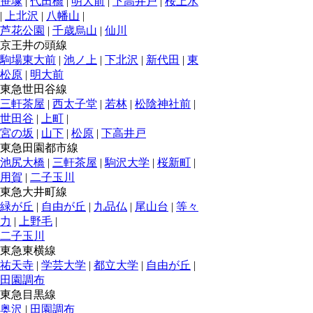
笹塚
|
代田橋
|
明大前
|
下高井戸
|
桜上水
|
上北沢
|
八幡山
|
芦花公園
|
千歳烏山
|
仙川
京王井の頭線
駒場東大前
|
池ノ上
|
下北沢
|
新代田
|
東
松原
|
明大前
東急世田谷線
三軒茶屋
|
西太子堂
|
若林
|
松陰神社前
|
世田谷
|
上町
|
宮の坂
|
山下
|
松原
|
下高井戸
東急田園都市線
池尻大橋
|
三軒茶屋
|
駒沢大学
|
桜新町
|
用賀
|
二子玉川
東急大井町線
緑が丘
|
自由が丘
|
九品仏
|
尾山台
|
等々
力
|
上野毛
|
二子玉川
東急東横線
祐天寺
|
学芸大学
|
都立大学
|
自由が丘
|
田園調布
東急目黒線
奥沢
|
田園調布