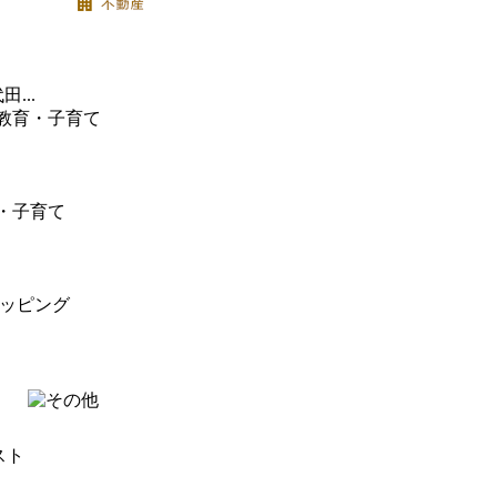
...
スト