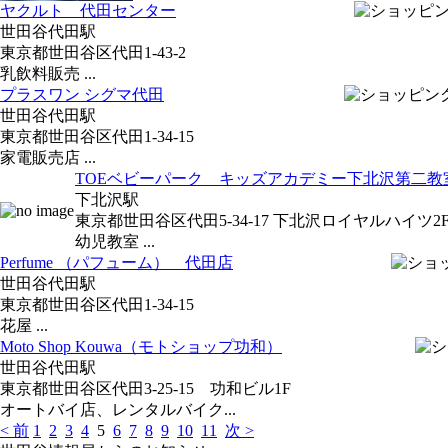
ヤクルト 代田センター
世田谷代田駅
東京都世田谷区代田1-43-2
乳飲料販売 ...
プラスワン シグマ代田
世田谷代田駅
東京都世田谷区代田1-34-15
家電販売店 ...
TOEベビーパーク キッズアカデミー下北沢第二教
下北沢駅
東京都世田谷区代田5-34-17 下北沢ロイヤルハイツ2
幼児教室 ...
Perfume （パフューム） 代田店
世田谷代田駅
東京都世田谷区代田1-34-15
花屋 ...
Moto Shop Kouwa（モトショップ功和）
世田谷代田駅
東京都世田谷区代田3-25-15 功和ビル1F
オートバイ店、レンタルバイク...
< 前
1
2
3
4
5
6
7
8
9
10
11
次 >