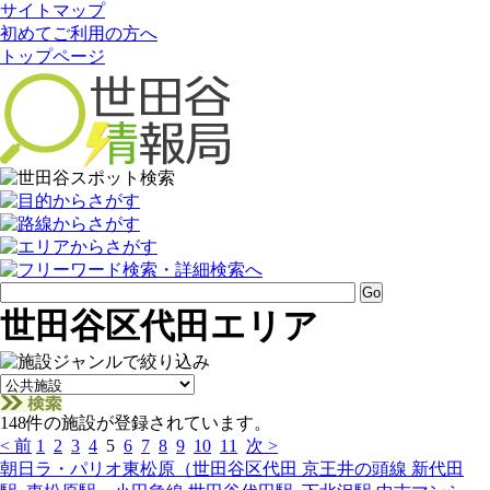
サイトマップ
初めてご利用の方へ
トップページ
世田谷区代田エリア
148件の施設が登録されています。
< 前
1
2
3
4
5
6
7
8
9
10
11
次 >
朝日ラ・パリオ東松原（世田谷区代田 京王井の頭線 新代田