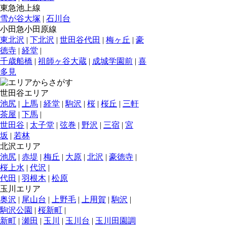
東急池上線
雪が谷大塚
|
石川台
小田急小田原線
東北沢
|
下北沢
|
世田谷代田
|
梅ヶ丘
|
豪
徳寺
|
経堂
|
千歳船橋
|
祖師ヶ谷大蔵
|
成城学園前
|
喜
多見
世田谷エリア
池尻
|
上馬
|
経堂
|
駒沢
|
桜
|
桜丘
|
三軒
茶屋
|
下馬
|
世田谷
|
太子堂
|
弦巻
|
野沢
|
三宿
|
宮
坂
|
若林
北沢エリア
池尻
|
赤堤
|
梅丘
|
大原
|
北沢
|
豪徳寺
|
桜上水
|
代沢
|
代田
|
羽根木
|
松原
玉川エリア
奥沢
|
尾山台
|
上野毛
|
上用賀
|
駒沢
|
駒沢公園
|
桜新町
|
新町
|
瀬田
|
玉川
|
玉川台
|
玉川田園調