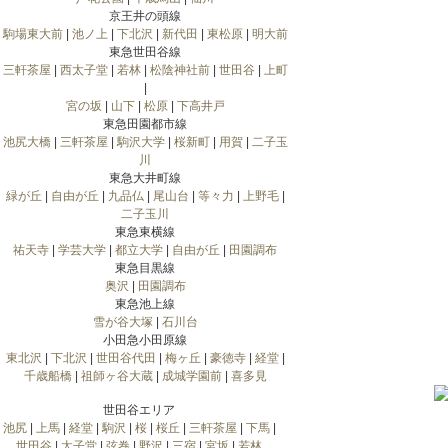
京王井の頭線
駒場東大前
|
池ノ上
|
下北沢
|
新代田
|
東松原
|
明大前
東急世田谷線
三軒茶屋
|
西太子堂
|
若林
|
松陰神社前
|
世田谷
|
上町
|
宮の坂
|
山下
|
松原
|
下高井戸
東急田園都市線
池尻大橋
|
三軒茶屋
|
駒沢大学
|
桜新町
|
用賀
|
二子玉
川
東急大井町線
緑が丘
|
自由が丘
|
九品仏
|
尾山台
|
等々力
|
上野毛
|
二子玉川
東急東横線
祐天寺
|
学芸大学
|
都立大学
|
自由が丘
|
田園調布
東急目黒線
奥沢
|
田園調布
東急池上線
雪が谷大塚
|
石川台
小田急小田原線
東北沢
|
下北沢
|
世田谷代田
|
梅ヶ丘
|
豪徳寺
|
経堂
|
千歳船橋
|
祖師ヶ谷大蔵
|
成城学園前
|
喜多見
世田谷エリア
池尻
|
上馬
|
経堂
|
駒沢
|
桜
|
桜丘
|
三軒茶屋
|
下馬
|
世田谷
|
太子堂
|
弦巻
|
野沢
|
三宿
|
宮坂
|
若林