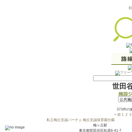
初
世田
373件
< 前
1
2
3
私立梅丘至誠パーチェ 梅丘至誠保育園分園
梅ヶ丘駅
東京都世田谷区松原6-41-7