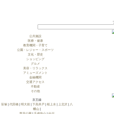
公共施設
医療・健康
教育機関・子育て
公園・レジャー・スポーツ
文化・歴史
ショッピング
グルメ
美容・リラックス
アミューズメント
金融機関
交通アクセス
不動産
その他
京王線
笹塚
|
代田橋
|
明大前
|
下高井戸
|
桜上水
|
上北沢
|
八
幡山
|
芦花公園
|
千歳烏山
|
仙川