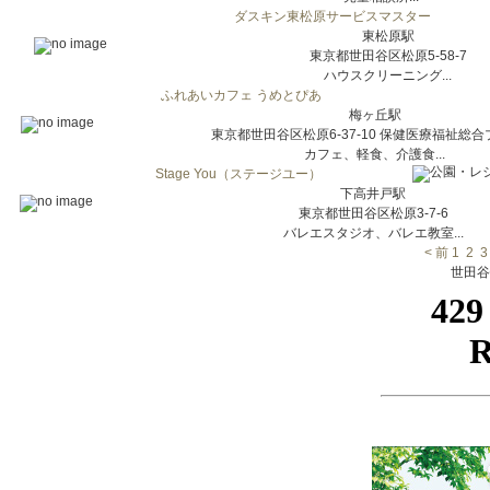
ダスキン東松原サービスマスター
東松原駅
東京都世田谷区松原5-58-7
ハウスクリーニング...
ふれあいカフェ うめとぴあ
梅ヶ丘駅
東京都世田谷区松原6-37-10 保健医療福祉総合
カフェ、軽食、介護食...
Stage You（ステージユー）
下高井戸駅
東京都世田谷区松原3-7-6
バレエスタジオ、バレエ教室...
< 前
1
2
3
世田谷