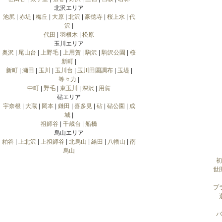
北沢エリア
池尻
|
赤堤
|
梅丘
|
大原
|
北沢
|
豪徳寺
|
桜上水
|
代
沢
|
代田
|
羽根木
|
松原
玉川エリア
奥沢
|
尾山台
|
上野毛
|
上用賀
|
駒沢
|
駒沢公園
|
桜
新町
|
新町
|
瀬田
|
玉川
|
玉川台
|
玉川田園調布
|
玉堤
|
等々力
|
中町
|
野毛
|
東玉川
|
深沢
|
用賀
砧エリア
宇奈根
|
大蔵
|
岡本
|
鎌田
|
喜多見
|
砧
|
砧公園
|
成
城
|
祖師谷
|
千歳台
|
船橋
烏山エリア
粕谷
|
上北沢
|
上祖師谷
|
北烏山
|
給田
|
八幡山
|
南
烏山
初
世
プ
バ