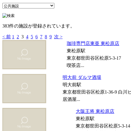
383件の施設が登録されています。
< 前
1
2
3
4
5
6
7
8
9
次 >
珈琲専門店東亜 東松原店
東松原駅
東京都世田谷区松原5-3-17
喫茶店...
明大前 ダルマ酒場
明大前駅
東京都世田谷区松原1-36-9 白川
居酒屋...
大阪王将 東松原店
東松原駅
東京都世田谷区松原5-3-14