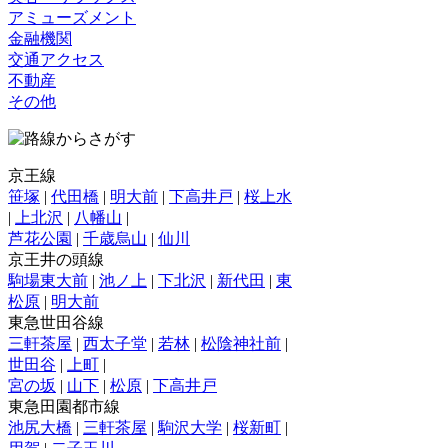
アミューズメント
金融機関
交通アクセス
不動産
その他
京王線
笹塚
|
代田橋
|
明大前
|
下高井戸
|
桜上水
|
上北沢
|
八幡山
|
芦花公園
|
千歳烏山
|
仙川
京王井の頭線
駒場東大前
|
池ノ上
|
下北沢
|
新代田
|
東
松原
|
明大前
東急世田谷線
三軒茶屋
|
西太子堂
|
若林
|
松陰神社前
|
世田谷
|
上町
|
宮の坂
|
山下
|
松原
|
下高井戸
東急田園都市線
池尻大橋
|
三軒茶屋
|
駒沢大学
|
桜新町
|