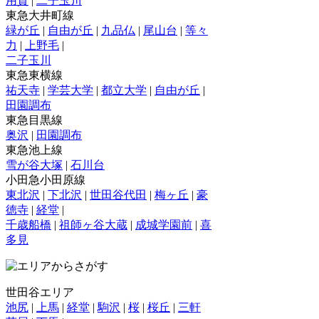
用賀
|
二子玉川
東急大井町線
緑が丘
|
自由が丘
|
九品仏
|
尾山台
|
等々
力
|
上野毛
|
二子玉川
東急東横線
祐天寺
|
学芸大学
|
都立大学
|
自由が丘
|
田園調布
東急目黒線
奥沢
|
田園調布
東急池上線
雪が谷大塚
|
石川台
小田急小田原線
東北沢
|
下北沢
|
世田谷代田
|
梅ヶ丘
|
豪
徳寺
|
経堂
|
千歳船橋
|
祖師ヶ谷大蔵
|
成城学園前
|
喜
多見
世田谷エリア
池尻
|
上馬
|
経堂
|
駒沢
|
桜
|
桜丘
|
三軒