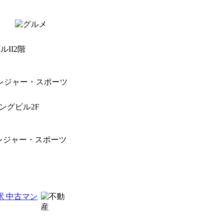
ルII2階
キングビル2F
駅 中古マン