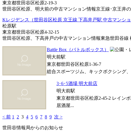
東京都世田谷区松原2-19-3
世田谷区松原、明大前の中古マンション情報京王線･京王井の頭線
Kレジデンス（世田谷区松原 京王線 下高井戸駅 中古マンシ
松原駅
東京都世田谷区松原4-32-15
世田谷区松原、下高井戸の中古マンション情報東急世田谷線 松原
Battle Box（バトルボックス）
明大前駅
東京都世田谷区松原1-36-7
総合スポーツジム、キックボクシング、総
3･6･5酒場 明大前店
明大前駅
東京都世田谷区松原2-45-2 レイン
居酒屋...
< 前
1
2
3
4
5
6
7
8
9
次 >
世田谷情報局からのお知らせ