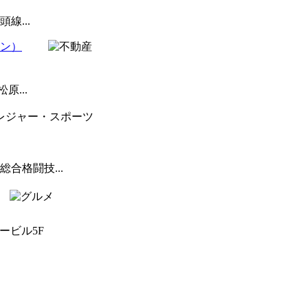
...
ョン）
...
合格闘技...
ボービル5F