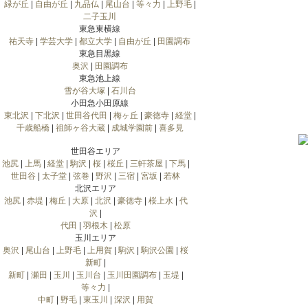
緑が丘
|
自由が丘
|
九品仏
|
尾山台
|
等々力
|
上野毛
|
二子玉川
東急東横線
祐天寺
|
学芸大学
|
都立大学
|
自由が丘
|
田園調布
東急目黒線
奥沢
|
田園調布
東急池上線
雪が谷大塚
|
石川台
小田急小田原線
東北沢
|
下北沢
|
世田谷代田
|
梅ヶ丘
|
豪徳寺
|
経堂
|
千歳船橋
|
祖師ヶ谷大蔵
|
成城学園前
|
喜多見
世田谷エリア
池尻
|
上馬
|
経堂
|
駒沢
|
桜
|
桜丘
|
三軒茶屋
|
下馬
|
世田谷
|
太子堂
|
弦巻
|
野沢
|
三宿
|
宮坂
|
若林
北沢エリア
池尻
|
赤堤
|
梅丘
|
大原
|
北沢
|
豪徳寺
|
桜上水
|
代
沢
|
代田
|
羽根木
|
松原
玉川エリア
奥沢
|
尾山台
|
上野毛
|
上用賀
|
駒沢
|
駒沢公園
|
桜
新町
|
新町
|
瀬田
|
玉川
|
玉川台
|
玉川田園調布
|
玉堤
|
等々力
|
中町
|
野毛
|
東玉川
|
深沢
|
用賀