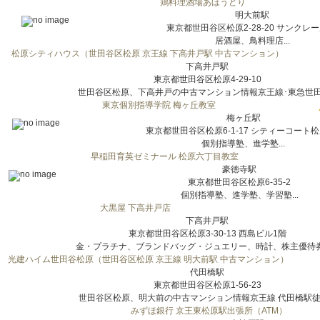
鶏料理酒場あほうどり
明大前駅
東京都世田谷区松原2-28-20 サンクレー
居酒屋、鳥料理店...
松原シティハウス（世田谷区松原 京王線 下高井戸駅 中古マンション）
下高井戸駅
東京都世田谷区松原4-29-10
世田谷区松原、下高井戸の中古マンション情報京王線･東急世田谷
東京個別指導学院 梅ヶ丘教室
梅ヶ丘駅
東京都世田谷区松原6-1-17 シティーコート松
個別指導塾、進学塾...
早稲田育英ゼミナール 松原六丁目教室
豪徳寺駅
東京都世田谷区松原6-35-2
個別指導塾、進学塾、学習塾...
大黒屋 下高井戸店
下高井戸駅
東京都世田谷区松原3-30-13 西島ビル1階
金・プラチナ、ブランドバッグ・ジュエリー、時計、株主優待券・
光建ハイム世田谷松原（世田谷区松原 京王線 明大前駅 中古マンション）
代田橋駅
東京都世田谷区松原1-56-23
世田谷区松原、明大前の中古マンション情報京王線 代田橋駅徒歩
みずほ銀行 京王東松原駅出張所（ATM）