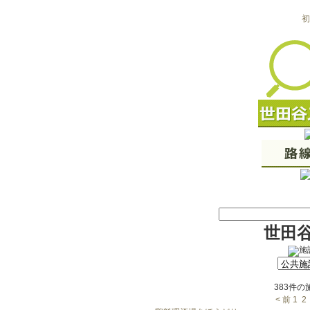
初
世田
383件
< 前
1
2