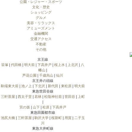
公園・レジャー・スポーツ
文化・歴史
ショッピング
グルメ
美容・リラックス
アミューズメント
金融機関
交通アクセス
不動産
その他
京王線
笹塚
|
代田橋
|
明大前
|
下高井戸
|
桜上水
|
上北沢
|
八
幡山
|
芦花公園
|
千歳烏山
|
仙川
京王井の頭線
駒場東大前
|
池ノ上
|
下北沢
|
新代田
|
東松原
|
明大前
東急世田谷線
三軒茶屋
|
西太子堂
|
若林
|
松陰神社前
|
世田谷
|
上町
|
宮の坂
|
山下
|
松原
|
下高井戸
東急田園都市線
池尻大橋
|
三軒茶屋
|
駒沢大学
|
桜新町
|
用賀
|
二子玉
川
東急大井町線