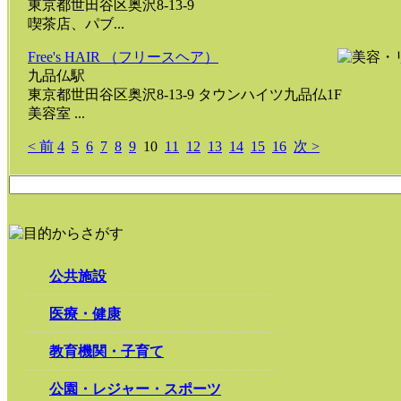
東京都世田谷区奥沢8-13-9
喫茶店、パブ...
Free's HAIR （フリースヘア）
九品仏駅
東京都世田谷区奥沢8-13-9 タウンハイツ九品仏1F
美容室 ...
< 前
4
5
6
7
8
9
10
11
12
13
14
15
16
次 >
公共施設
医療・健康
教育機関・子育て
公園・レジャー・スポーツ