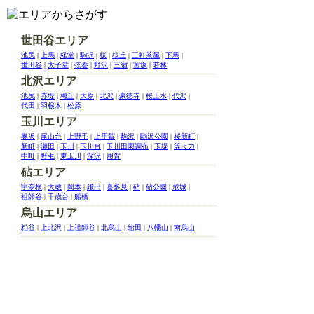
世田谷エリア
池尻
|
上馬
|
経堂
|
駒沢
|
桜
|
桜丘
|
三軒茶屋
|
下馬
|
世田谷
|
太子堂
|
弦巻
|
野沢
|
三宿
|
宮坂
|
若林
北沢エリア
池尻
|
赤堤
|
梅丘
|
大原
|
北沢
|
豪徳寺
|
桜上水
|
代沢
|
代田
|
羽根木
|
松原
玉川エリア
奥沢
|
尾山台
|
上野毛
|
上用賀
|
駒沢
|
駒沢公園
|
桜新町
|
新町
|
瀬田
|
玉川
|
玉川台
|
玉川田園調布
|
玉堤
|
等々力
|
中町
|
野毛
|
東玉川
|
深沢
|
用賀
砧エリア
宇奈根
|
大蔵
|
岡本
|
鎌田
|
喜多見
|
砧
|
砧公園
|
成城
|
祖師谷
|
千歳台
|
船橋
烏山エリア
粕谷
|
上北沢
|
上祖師谷
|
北烏山
|
給田
|
八幡山
|
南烏山