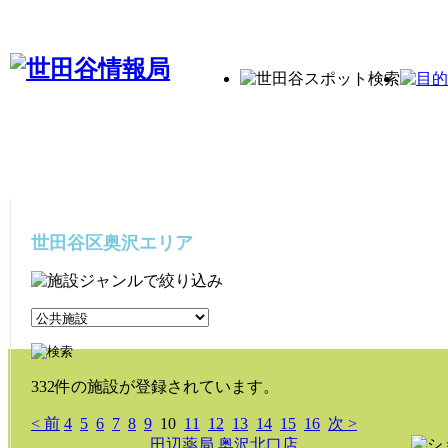
世田谷区奥沢エリア
332件の施設が登録されています。
< 前
4
5
6
7
8
9
10
11
12
13
14
15
16
次 >
田辺薬局 奥沢北口店