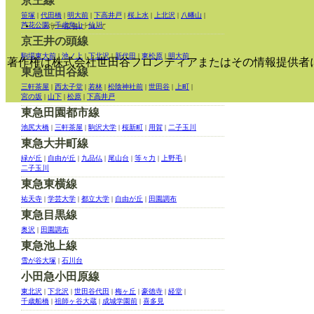
京王線
笹塚
|
代田橋
|
明大前
|
下高井戸
|
桜上水
|
上北沢
|
八幡山
|
芦花公園
|
千歳烏山
|
仙川
バナー広告について
京王井の頭線
駒場東大前
|
池ノ上
|
下北沢
|
新代田
|
東松原
|
明大前
著作権は株式会社世田谷フロンティアまたはその情報提供者
東急世田谷線
三軒茶屋
|
西太子堂
|
若林
|
松陰神社前
|
世田谷
|
上町
|
宮の坂
|
山下
|
松原
|
下高井戸
東急田園都市線
池尻大橋
|
三軒茶屋
|
駒沢大学
|
桜新町
|
用賀
|
二子玉川
東急大井町線
緑が丘
|
自由が丘
|
九品仏
|
尾山台
|
等々力
|
上野毛
|
二子玉川
東急東横線
祐天寺
|
学芸大学
|
都立大学
|
自由が丘
|
田園調布
東急目黒線
奥沢
|
田園調布
東急池上線
雪が谷大塚
|
石川台
小田急小田原線
東北沢
|
下北沢
|
世田谷代田
|
梅ヶ丘
|
豪徳寺
|
経堂
|
千歳船橋
|
祖師ヶ谷大蔵
|
成城学園前
|
喜多見