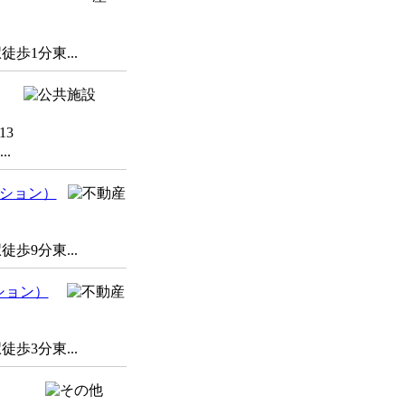
歩1分東...
13
.
ンション）
歩9分東...
ション）
歩3分東...