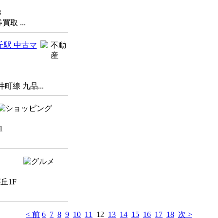
8
 ...
丘駅 中古マ
線 九品...
1
丘1F
< 前
6
7
8
9
10
11
12
13
14
15
16
17
18
次 >