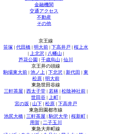
金融機関
交通アクセス
不動産
その他
京王線
笹塚
|
代田橋
|
明大前
|
下高井戸
|
桜上水
|
上北沢
|
八幡山
|
芦花公園
|
千歳烏山
|
仙川
京王井の頭線
駒場東大前
|
池ノ上
|
下北沢
|
新代田
|
東
松原
|
明大前
東急世田谷線
三軒茶屋
|
西太子堂
|
若林
|
松陰神社前
|
世田谷
|
上町
|
宮の坂
|
山下
|
松原
|
下高井戸
東急田園都市線
池尻大橋
|
三軒茶屋
|
駒沢大学
|
桜新町
|
用賀
|
二子玉川
東急大井町線