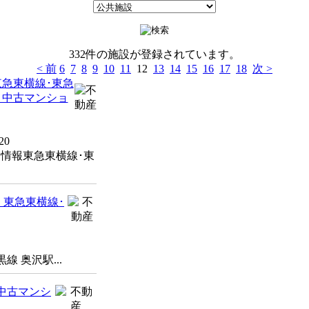
332件の施設が登録されています。
< 前
6
7
8
9
10
11
12
13
14
15
16
17
18
次 >
急東横線･東急
 中古マンショ
20
情報東急東横線･東
、東急東横線･
 奥沢駅...
中古マンシ