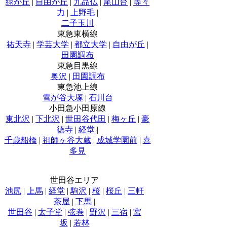
緑が丘
|
自由が丘
|
九品仏
|
尾山台
|
等々
力
|
上野毛
|
二子玉川
東急東横線
祐天寺
|
学芸大学
|
都立大学
|
自由が丘
|
田園調布
東急目黒線
奥沢
|
田園調布
東急池上線
雪が谷大塚
|
石川台
小田急小田原線
東北沢
|
下北沢
|
世田谷代田
|
梅ヶ丘
|
豪
徳寺
|
経堂
|
千歳船橋
|
祖師ヶ谷大蔵
|
成城学園前
|
喜
多見
世田谷エリア
池尻
|
上馬
|
経堂
|
駒沢
|
桜
|
桜丘
|
三軒
茶屋
|
下馬
|
世田谷
|
太子堂
|
弦巻
|
野沢
|
三宿
|
宮
坂
|
若林