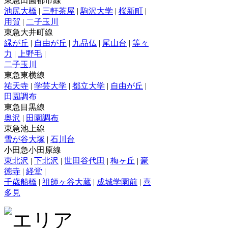
東急田園都市線
池尻大橋
|
三軒茶屋
|
駒沢大学
|
桜新町
|
用賀
|
二子玉川
東急大井町線
緑が丘
|
自由が丘
|
九品仏
|
尾山台
|
等々
力
|
上野毛
|
二子玉川
東急東横線
祐天寺
|
学芸大学
|
都立大学
|
自由が丘
|
田園調布
東急目黒線
奥沢
|
田園調布
東急池上線
雪が谷大塚
|
石川台
小田急小田原線
東北沢
|
下北沢
|
世田谷代田
|
梅ヶ丘
|
豪
徳寺
|
経堂
|
千歳船橋
|
祖師ヶ谷大蔵
|
成城学園前
|
喜
多見