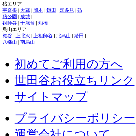
砧エリア
宇奈根
|
大蔵
|
岡本
|
鎌田
|
喜多見
|
砧
|
砧公園
|
成城
|
祖師谷
|
千歳台
|
船橋
烏山エリア
粕谷
|
上北沢
|
上祖師谷
|
北烏山
|
給田
|
八幡山
|
南烏山
初めてご利用の方へ
世田谷お役立ちリンク
サイトマップ
プライバシーポリシー
運営会社について