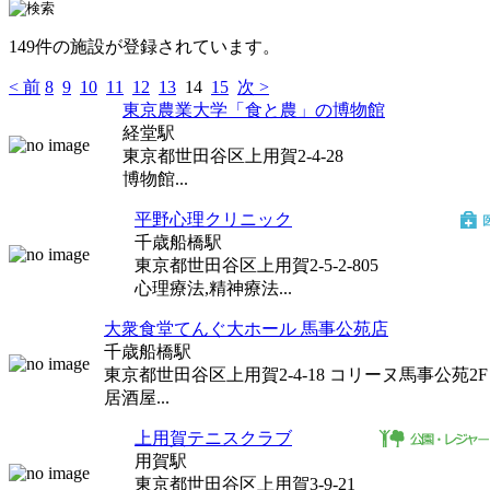
149件の施設が登録されています。
< 前
8
9
10
11
12
13
14
15
次 >
東京農業大学「食と農」の博物館
経堂駅
東京都世田谷区上用賀2-4-28
博物館...
平野心理クリニック
千歳船橋駅
東京都世田谷区上用賀2-5-2-805
心理療法,精神療法...
大衆食堂てんぐ大ホール 馬事公苑店
千歳船橋駅
東京都世田谷区上用賀2-4-18 コリーヌ馬事公苑2F
居酒屋...
上用賀テニスクラブ
用賀駅
東京都世田谷区上用賀3-9-21