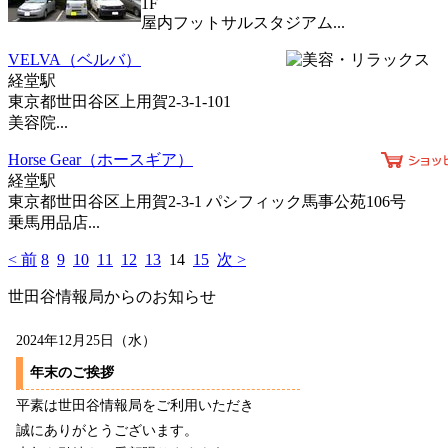
1F
屋内フットサルスタジアム...
VELVA（ベルバ）
経堂駅
東京都世田谷区上用賀2-3-1-101
美容院...
Horse Gear（ホースギア）
経堂駅
東京都世田谷区上用賀2-3-1 パシフィック馬事公苑106号
乗馬用品店...
< 前
8
9
10
11
12
13
14
15
次 >
世田谷情報局からのお知らせ