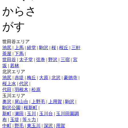
世田谷エリア
池尻
|
上馬
|
経堂
|
駒沢
|
桜
|
桜丘
|
三軒
茶屋
|
下馬
|
世田谷
|
太子堂
|
弦巻
|
野沢
|
三宿
|
宮
坂
|
若林
北沢エリア
池尻
|
赤堤
|
梅丘
|
大原
|
北沢
|
豪徳寺
|
桜上水
|
代沢
|
代田
|
羽根木
|
松原
玉川エリア
奥沢
|
尾山台
|
上野毛
|
上用賀
|
駒沢
|
駒沢公園
|
桜新町
|
新町
|
瀬田
|
玉川
|
玉川台
|
玉川田園調
布
|
玉堤
|
等々力
|
中町
|
野毛
|
東玉川
|
深沢
|
用賀