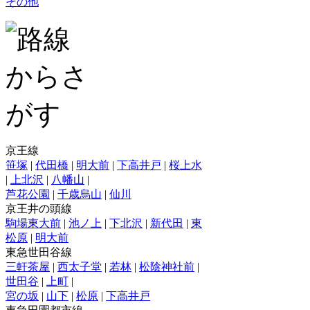
その他
京王線
笹塚
|
代田橋
|
明大前
|
下高井戸
|
桜上水
|
上北沢
|
八幡山
|
芦花公園
|
千歳烏山
|
仙川
京王井の頭線
駒場東大前
|
池ノ上
|
下北沢
|
新代田
|
東
松原
|
明大前
東急世田谷線
三軒茶屋
|
西太子堂
|
若林
|
松陰神社前
|
世田谷
|
上町
|
宮の坂
|
山下
|
松原
|
下高井戸