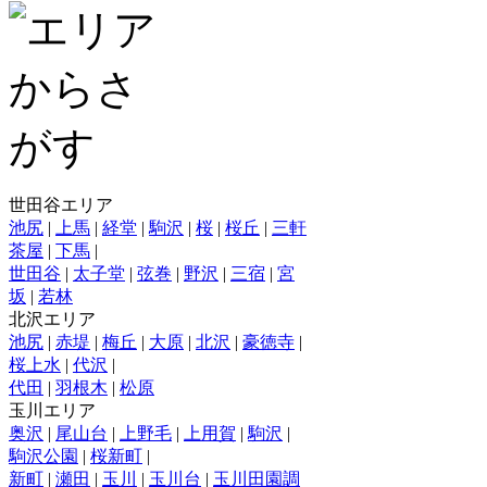
世田谷エリア
池尻
|
上馬
|
経堂
|
駒沢
|
桜
|
桜丘
|
三軒
茶屋
|
下馬
|
世田谷
|
太子堂
|
弦巻
|
野沢
|
三宿
|
宮
坂
|
若林
北沢エリア
池尻
|
赤堤
|
梅丘
|
大原
|
北沢
|
豪徳寺
|
桜上水
|
代沢
|
代田
|
羽根木
|
松原
玉川エリア
奥沢
|
尾山台
|
上野毛
|
上用賀
|
駒沢
|
駒沢公園
|
桜新町
|
新町
|
瀬田
|
玉川
|
玉川台
|
玉川田園調