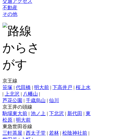
交通アクセス
不動産
その他
京王線
笹塚
|
代田橋
|
明大前
|
下高井戸
|
桜上水
|
上北沢
|
八幡山
|
芦花公園
|
千歳烏山
|
仙川
京王井の頭線
駒場東大前
|
池ノ上
|
下北沢
|
新代田
|
東
松原
|
明大前
東急世田谷線
三軒茶屋
|
西太子堂
|
若林
|
松陰神社前
|