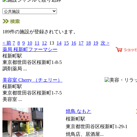
189件の施設が登録されています。
< 前
7
8
9
10
11
12
13
14
15
16
17
18
19
次 >
薬局 桜新町ファーマシー
桜新町駅
東京都世田谷区桜新町1-8-5
調剤薬局 ...
美容室 Cherry （チェリー）
桜新町駅
東京都世田谷区桜新町1-7-5
美容室 ...
焼鳥 なもと
桜新町駅
東京都世田谷区桜新町1-29-1
焼鳥店、居酒屋...