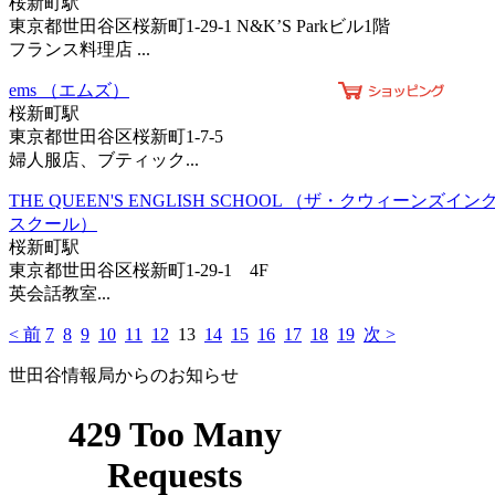
桜新町駅
東京都世田谷区桜新町1-29-1 N&K’S Parkビル1階
フランス料理店 ...
ems （エムズ）
桜新町駅
東京都世田谷区桜新町1-7-5
婦人服店、ブティック...
THE QUEEN'S ENGLISH SCHOOL （ザ・クウィーンズイ
スクール）
桜新町駅
東京都世田谷区桜新町1-29-1 4F
英会話教室...
< 前
7
8
9
10
11
12
13
14
15
16
17
18
19
次 >
世田谷情報局からのお知らせ