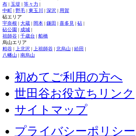
布
|
玉堤
|
等々力
|
中町
|
野毛
|
東玉川
|
深沢
|
用賀
砧エリア
宇奈根
|
大蔵
|
岡本
|
鎌田
|
喜多見
|
砧
|
砧公園
|
成城
|
祖師谷
|
千歳台
|
船橋
烏山エリア
粕谷
|
上北沢
|
上祖師谷
|
北烏山
|
給田
|
八幡山
|
南烏山
初めてご利用の方へ
世田谷お役立ちリンク
サイトマップ
プライバシーポリシー