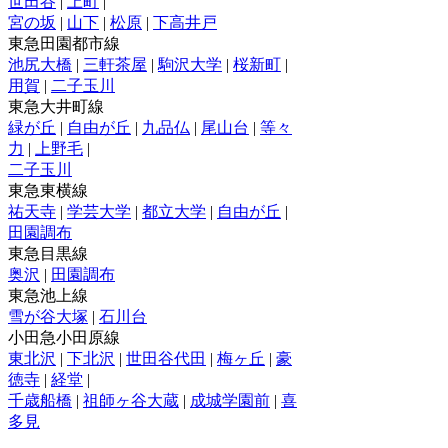
世田谷
|
上町
|
宮の坂
|
山下
|
松原
|
下高井戸
東急田園都市線
池尻大橋
|
三軒茶屋
|
駒沢大学
|
桜新町
|
用賀
|
二子玉川
東急大井町線
緑が丘
|
自由が丘
|
九品仏
|
尾山台
|
等々
力
|
上野毛
|
二子玉川
東急東横線
祐天寺
|
学芸大学
|
都立大学
|
自由が丘
|
田園調布
東急目黒線
奥沢
|
田園調布
東急池上線
雪が谷大塚
|
石川台
小田急小田原線
東北沢
|
下北沢
|
世田谷代田
|
梅ヶ丘
|
豪
徳寺
|
経堂
|
千歳船橋
|
祖師ヶ谷大蔵
|
成城学園前
|
喜
多見