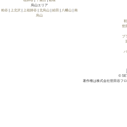
祖師谷
|
千歳台
|
船橋
烏山エリア
粕谷
|
上北沢
|
上祖師谷
|
北烏山
|
給田
|
八幡山
|
南
烏山
初
世
プ
バ
© S
著作権は株式会社世田谷フロ