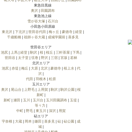
祐天寺
|
学芸大学
|
都立大学
|
自由が丘
|
田園調布
東急目黒線
奥沢
|
田園調布
東急池上線
雪が谷大塚
|
石川台
小田急小田原線
東北沢
|
下北沢
|
世田谷代田
|
梅ヶ丘
|
豪徳寺
|
経堂
|
千歳船橋
|
祖師ヶ谷大蔵
|
成城学園前
|
喜多見
世田谷エリア
池尻
|
上馬
|
経堂
|
駒沢
|
桜
|
桜丘
|
三軒茶屋
|
下馬
|
世田谷
|
太子堂
|
弦巻
|
野沢
|
三宿
|
宮坂
|
若林
北沢エリア
池尻
|
赤堤
|
梅丘
|
大原
|
北沢
|
豪徳寺
|
桜上水
|
代
沢
|
代田
|
羽根木
|
松原
玉川エリア
奥沢
|
尾山台
|
上野毛
|
上用賀
|
駒沢
|
駒沢公園
|
桜
新町
|
新町
|
瀬田
|
玉川
|
玉川台
|
玉川田園調布
|
玉堤
|
等々力
|
中町
|
野毛
|
東玉川
|
深沢
|
用賀
砧エリア
宇奈根
|
大蔵
|
岡本
|
鎌田
|
喜多見
|
砧
|
砧公園
|
成
城
|