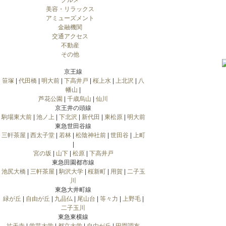
グルメ
美容・リラックス
アミューズメント
金融機関
交通アクセス
不動産
その他
京王線
笹塚
|
代田橋
|
明大前
|
下高井戸
|
桜上水
|
上北沢
|
八
幡山
|
芦花公園
|
千歳烏山
|
仙川
京王井の頭線
駒場東大前
|
池ノ上
|
下北沢
|
新代田
|
東松原
|
明大前
東急世田谷線
三軒茶屋
|
西太子堂
|
若林
|
松陰神社前
|
世田谷
|
上町
|
宮の坂
|
山下
|
松原
|
下高井戸
東急田園都市線
池尻大橋
|
三軒茶屋
|
駒沢大学
|
桜新町
|
用賀
|
二子玉
川
東急大井町線
緑が丘
|
自由が丘
|
九品仏
|
尾山台
|
等々力
|
上野毛
|
二子玉川
東急東横線