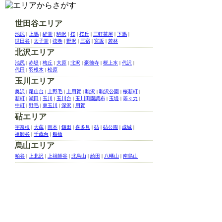
世田谷エリア
池尻
|
上馬
|
経堂
|
駒沢
|
桜
|
桜丘
|
三軒茶屋
|
下馬
|
世田谷
|
太子堂
|
弦巻
|
野沢
|
三宿
|
宮坂
|
若林
北沢エリア
池尻
|
赤堤
|
梅丘
|
大原
|
北沢
|
豪徳寺
|
桜上水
|
代沢
|
代田
|
羽根木
|
松原
玉川エリア
奥沢
|
尾山台
|
上野毛
|
上用賀
|
駒沢
|
駒沢公園
|
桜新町
|
新町
|
瀬田
|
玉川
|
玉川台
|
玉川田園調布
|
玉堤
|
等々力
|
中町
|
野毛
|
東玉川
|
深沢
|
用賀
砧エリア
宇奈根
|
大蔵
|
岡本
|
鎌田
|
喜多見
|
砧
|
砧公園
|
成城
|
祖師谷
|
千歳台
|
船橋
烏山エリア
粕谷
|
上北沢
|
上祖師谷
|
北烏山
|
給田
|
八幡山
|
南烏山