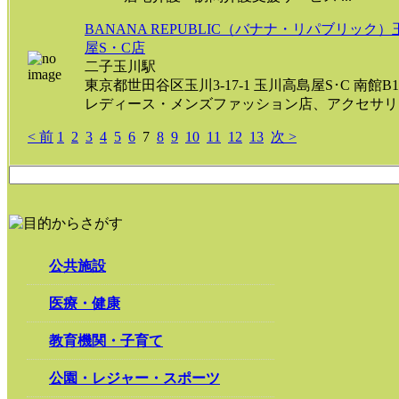
BANANA REPUBLIC（バナナ・リパブリック
屋S・C店
二子玉川駅
東京都世田谷区玉川3-17-1 玉川高島屋S･C 南館B1
レディース・メンズファッション店、アクセサリー.
< 前
1
2
3
4
5
6
7
8
9
10
11
12
13
次 >
公共施設
医療・健康
教育機関・子育て
公園・レジャー・スポーツ