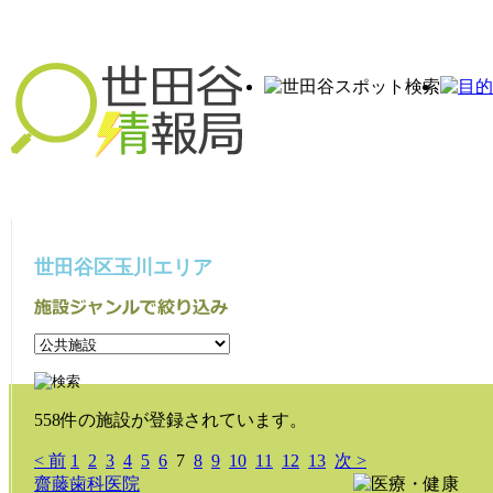
世田谷区玉川エリア
558件の施設が登録されています。
< 前
1
2
3
4
5
6
7
8
9
10
11
12
13
次 >
齋藤歯科医院