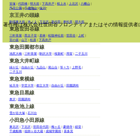
笹塚
|
代田橋
|
明大前
|
下高井戸
|
桜上水
|
上北沢
|
八幡山
|
芦花公園
|
千歳烏山
|
仙川
バナー広告について
京王井の頭線
駒場東大前
|
池ノ上
|
下北沢
|
新代田
|
東松原
|
明大前
著作権は株式会社世田谷フロンティアまたはその情報提供者
東急世田谷線
三軒茶屋
|
西太子堂
|
若林
|
松陰神社前
|
世田谷
|
上町
|
宮の坂
|
山下
|
松原
|
下高井戸
東急田園都市線
池尻大橋
|
三軒茶屋
|
駒沢大学
|
桜新町
|
用賀
|
二子玉川
東急大井町線
緑が丘
|
自由が丘
|
九品仏
|
尾山台
|
等々力
|
上野毛
|
二子玉川
東急東横線
祐天寺
|
学芸大学
|
都立大学
|
自由が丘
|
田園調布
東急目黒線
奥沢
|
田園調布
東急池上線
雪が谷大塚
|
石川台
小田急小田原線
東北沢
|
下北沢
|
世田谷代田
|
梅ヶ丘
|
豪徳寺
|
経堂
|
千歳船橋
|
祖師ヶ谷大蔵
|
成城学園前
|
喜多見