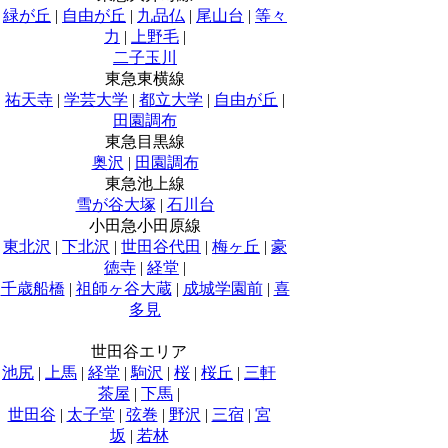
緑が丘
|
自由が丘
|
九品仏
|
尾山台
|
等々
力
|
上野毛
|
二子玉川
東急東横線
祐天寺
|
学芸大学
|
都立大学
|
自由が丘
|
田園調布
東急目黒線
奥沢
|
田園調布
東急池上線
雪が谷大塚
|
石川台
小田急小田原線
東北沢
|
下北沢
|
世田谷代田
|
梅ヶ丘
|
豪
徳寺
|
経堂
|
千歳船橋
|
祖師ヶ谷大蔵
|
成城学園前
|
喜
多見
世田谷エリア
池尻
|
上馬
|
経堂
|
駒沢
|
桜
|
桜丘
|
三軒
茶屋
|
下馬
|
世田谷
|
太子堂
|
弦巻
|
野沢
|
三宿
|
宮
坂
|
若林