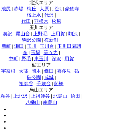
北沢エリア
池尻
|
赤堤
|
梅丘
|
大原
|
北沢
|
豪徳寺
|
桜上水
|
代沢
|
代田
|
羽根木
|
松原
玉川エリア
奥沢
|
尾山台
|
上野毛
|
上用賀
|
駒沢
|
駒沢公園
|
桜新町
|
新町
|
瀬田
|
玉川
|
玉川台
|
玉川田園調
布
|
玉堤
|
等々力
|
中町
|
野毛
|
東玉川
|
深沢
|
用賀
砧エリア
宇奈根
|
大蔵
|
岡本
|
鎌田
|
喜多見
|
砧
|
砧公園
|
成城
|
祖師谷
|
千歳台
|
船橋
烏山エリア
粕谷
|
上北沢
|
上祖師谷
|
北烏山
|
給田
|
八幡山
|
南烏山