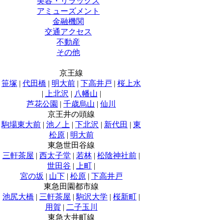
美容・リラックス
アミューズメント
金融機関
交通アクセス
不動産
その他
京王線
笹塚
|
代田橋
|
明大前
|
下高井戸
|
桜上水
|
上北沢
|
八幡山
|
芦花公園
|
千歳烏山
|
仙川
京王井の頭線
駒場東大前
|
池ノ上
|
下北沢
|
新代田
|
東
松原
|
明大前
東急世田谷線
三軒茶屋
|
西太子堂
|
若林
|
松陰神社前
|
世田谷
|
上町
|
宮の坂
|
山下
|
松原
|
下高井戸
東急田園都市線
池尻大橋
|
三軒茶屋
|
駒沢大学
|
桜新町
|
用賀
|
二子玉川
東急大井町線