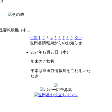
-2
濯乾燥機（中...
< 前
1
2
3
4
5
6
7
8
9
次 >
世田谷情報局からのお知らせ