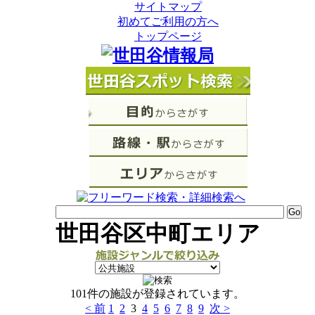
サイトマップ
初めてご利用の方へ
トップページ
世田谷区中町エリア
101件の施設が登録されています。
< 前
1
2
3
4
5
6
7
8
9
次 >