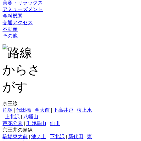
美容・リラックス
アミューズメント
金融機関
交通アクセス
不動産
その他
京王線
笹塚
|
代田橋
|
明大前
|
下高井戸
|
桜上水
|
上北沢
|
八幡山
|
芦花公園
|
千歳烏山
|
仙川
京王井の頭線
駒場東大前
|
池ノ上
|
下北沢
|
新代田
|
東