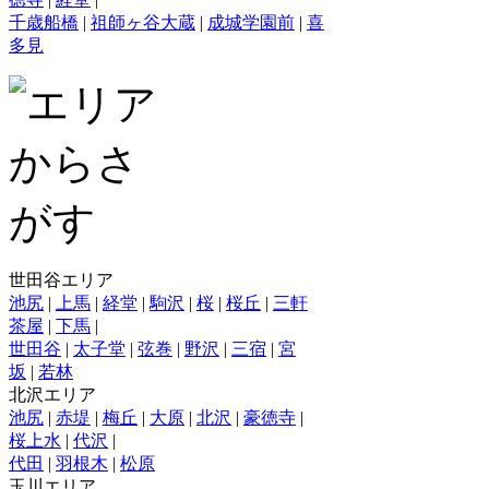
千歳船橋
|
祖師ヶ谷大蔵
|
成城学園前
|
喜
多見
世田谷エリア
池尻
|
上馬
|
経堂
|
駒沢
|
桜
|
桜丘
|
三軒
茶屋
|
下馬
|
世田谷
|
太子堂
|
弦巻
|
野沢
|
三宿
|
宮
坂
|
若林
北沢エリア
池尻
|
赤堤
|
梅丘
|
大原
|
北沢
|
豪徳寺
|
桜上水
|
代沢
|
代田
|
羽根木
|
松原
玉川エリア