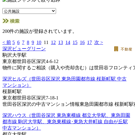
200件の施設が登録されています。
< 前
5
6
7
8
9
10
11
12
13
14
15
16
17
次 >
深沢ビューグリーン
駒沢大学駅
東京都世田谷区深沢4-6-12
物件に関するご相談（購入や売却含む）は世田谷フロンティアに
深沢ヒルズ（世田谷区深沢 東急田園都市線 桜新町駅 中古
マンション）
桜新町駅
東京都世田谷区深沢7-18-1
世田谷区深沢の中古マンション情報東急田園都市線 桜新町駅徒歩
深沢ハウス（世田谷深沢 東急東横線 都立大学駅、東急田園
都市線 駒沢大学駅、東急東横線･東急大井町線 自由が丘駅
中古マンション）
都立大学駅