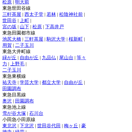
松原
|
明大前
東急世田谷線
三軒茶屋
|
西太子堂
|
若林
|
松陰神社前
|
世田谷
|
上町
|
宮の坂
|
山下
|
松原
|
下高井戸
東急田園都市線
池尻大橋
|
三軒茶屋
|
駒沢大学
|
桜新町
|
用賀
|
二子玉川
東急大井町線
緑が丘
|
自由が丘
|
九品仏
|
尾山台
|
等々
力
|
上野毛
|
二子玉川
東急東横線
祐天寺
|
学芸大学
|
都立大学
|
自由が丘
|
田園調布
東急目黒線
奥沢
|
田園調布
東急池上線
雪が谷大塚
|
石川台
小田急小田原線
東北沢
|
下北沢
|
世田谷代田
|
梅ヶ丘
|
豪
徳寺
|
経堂
|