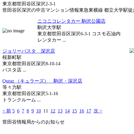
東京都世田谷区深沢2-3-1
世田谷区深沢の中古マンション情報東急東横線 都立大学駅徒歩1
ニコニコレンタカー 駒沢公園店
駒沢大学駅
東京都世田谷区深沢6-3-1 コスモ石油内
レンタカー ...
ジョリーパスタ 深沢店
桜新町駅
東京都世田谷区深沢8-10-14
パスタ店 ...
Quraz （キュラーズ） 駒沢・深沢店
等々力駅
東京都世田谷区深沢5-1-16
トランクルーム ...
< 前
5
6
7
8
9
10
11
12
13
14
15
16
17
次 >
世田谷情報局からのお知らせ