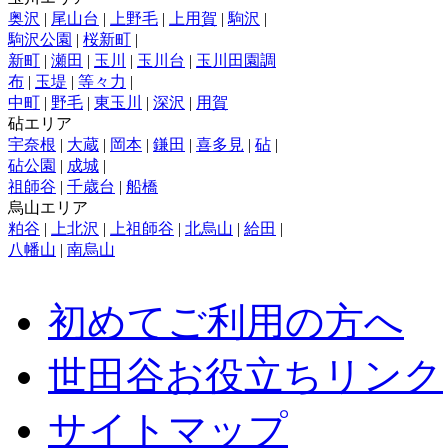
奥沢
|
尾山台
|
上野毛
|
上用賀
|
駒沢
|
駒沢公園
|
桜新町
|
新町
|
瀬田
|
玉川
|
玉川台
|
玉川田園調
布
|
玉堤
|
等々力
|
中町
|
野毛
|
東玉川
|
深沢
|
用賀
砧エリア
宇奈根
|
大蔵
|
岡本
|
鎌田
|
喜多見
|
砧
|
砧公園
|
成城
|
祖師谷
|
千歳台
|
船橋
烏山エリア
粕谷
|
上北沢
|
上祖師谷
|
北烏山
|
給田
|
八幡山
|
南烏山
初めてご利用の方へ
世田谷お役立ちリンク
サイトマップ